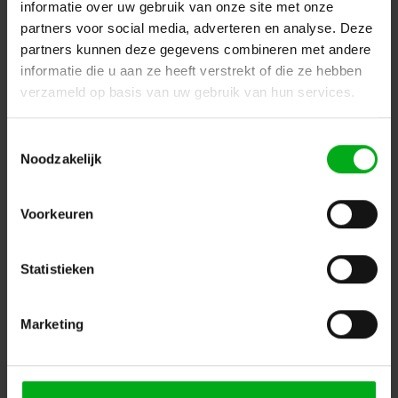
informatie over uw gebruik van onze site met onze
partners voor social media, adverteren en analyse. Deze
partners kunnen deze gegevens combineren met andere
JAG-microphones | 801092 | Windsock | Plopkap | voor
informatie die u aan ze heeft verstrekt of die ze hebben
IMX6A | Kleur: Zwart | Zakje 5 stuks - Copy
JAG-microphones* |
801094
verzameld op basis van uw gebruik van hun services.
Levertijd op aanvraag
Login voor prijzen
Toestemmingsselectie
Noodzakelijk
Voorkeuren
Statistieken
Marketing