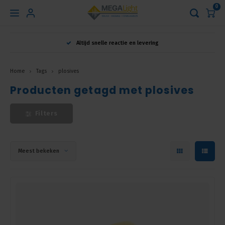
0
Hoofdmenu
Altijd snelle reactie en levering
Taal
Home
Tags
plosives
Producten getagd met plosives
Nederlands
Filters
English
Français
Meest bekeken