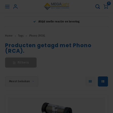
0
Hoofdmenu
Altijd snelle reactie en levering
Taal
Home
Tags
Phono (RCA).
Producten getagd met Phono
Nederlands
(RCA).
English
Filters
Français
Meest bekeken