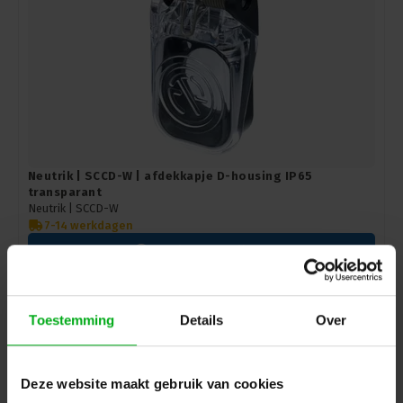
Neutrik | SCCD-W | afdekkapje D-housing IP65
transparant
Neutrik |
SCCD-W
7-14 werkdagen
Login voor prijzen
Toestemming
Details
Over
Deze website maakt gebruik van cookies