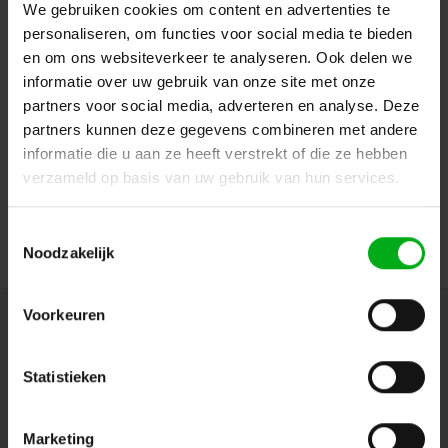
We gebruiken cookies om content en advertenties te
personaliseren, om functies voor social media te bieden
en om ons websiteverkeer te analyseren. Ook delen we
informatie over uw gebruik van onze site met onze
partners voor social media, adverteren en analyse. Deze
partners kunnen deze gegevens combineren met andere
Neutrik | SCDX | afdekkapje D-housing IP42 zwart
informatie die u aan ze heeft verstrekt of die ze hebben
Neutrik |
SCDX
verzameld op basis van uw gebruik van hun services.
7-14 werkdagen
Login voor prijzen
Toestemmingsselectie
Noodzakelijk
Voorkeuren
Nieuwsbrief
Ontvang de laatste updates, nieuws en aanbiedingen via email
Statistieken
Marketing