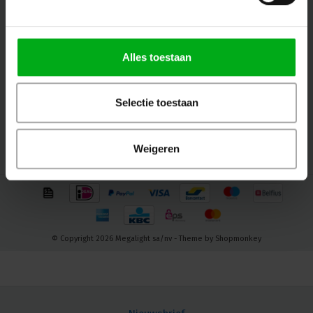
Volg ons
Alles toestaan
Contact
Selectie toestaan
Klantenservice
Mijn account
Weigeren
© Copyright 2026 Megalight sa/nv - Theme by
Shopmonkey