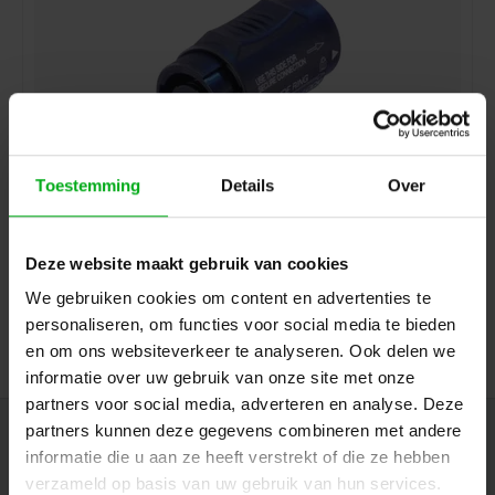
Toestemming
Details
Over
Neutrik | NL4MMX | speakON 4-polig koppeladapter
vergrendelbaar
Neutrik |
NL4MMX
Deze website maakt gebruik van cookies
Direct leverbaar
We gebruiken cookies om content en advertenties te
Login voor prijzen
personaliseren, om functies voor social media te bieden
en om ons websiteverkeer te analyseren. Ook delen we
informatie over uw gebruik van onze site met onze
partners voor social media, adverteren en analyse. Deze
partners kunnen deze gegevens combineren met andere
Nieuwsbrief
informatie die u aan ze heeft verstrekt of die ze hebben
Ontvang de laatste updates, nieuws en aanbiedingen via email
verzameld op basis van uw gebruik van hun services.