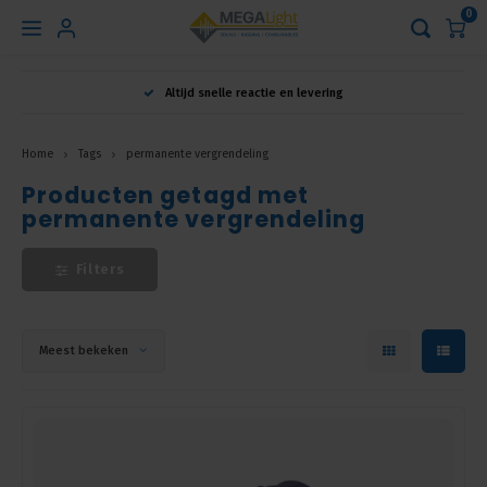
0
Hoofdmenu
Altijd snelle reactie en levering
Taal
Home
Tags
permanente vergrendeling
Producten getagd met
Nederlands
permanente vergrendeling
English
Filters
Français
Meest bekeken