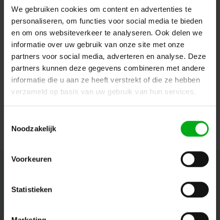
We gebruiken cookies om content en advertenties te
personaliseren, om functies voor social media te bieden
en om ons websiteverkeer te analyseren. Ook delen we
informatie over uw gebruik van onze site met onze
partners voor social media, adverteren en analyse. Deze
partners kunnen deze gegevens combineren met andere
ModulAir | MOD102025 | PCB-Printplaat | 4x Neutrik XLR
Jack combi
informatie die u aan ze heeft verstrekt of die ze hebben
ModulAir* |
MOD102025
verzameld op basis van uw gebruik van hun services.
Direct leverbaar
Login voor prijzen
Toestemmingsselectie
Noodzakelijk
Voorkeuren
Nieuwsbrief
Ontvang de laatste updates, nieuws en aanbiedingen via email
Statistieken
Marketing