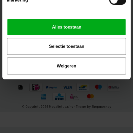
Volg ons
Alles toestaan
Contact
Selectie toestaan
Klantenservice
Mijn account
Weigeren
© Copyright 2026 Megalight sa/nv - Theme by
Shopmonkey