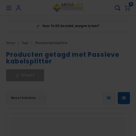
0
Hoofdmenu
Voor 14:00 besteld, morgen in huis*
Taal
Home
Tags
Passieve kabelsplitter
Producten getagd met Passieve
Nederlands
kabelsplitter
English
Filters
Français
Meest bekeken