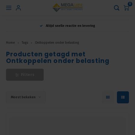
0
Hoofdmenu
Altijd snelle reactie en levering
Taal
Home
Tags
Ontkoppelen onder belasting
Producten getagd met
Nederlands
Ontkoppelen onder belasting
English
Filters
Français
Meest bekeken