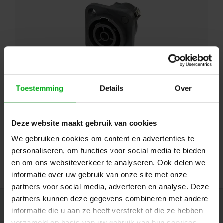
Toestemming
Details
Over
Neutrik | NAC3FPX-ST-TOP | powerCON TRUE1
paneelmontage 2 pin + aarde bus schroefcontacten
TOP
Deze website maakt gebruik van cookies
Neutrik |
NAC3FPX-ST-TOP
7-14 werkdagen
We gebruiken cookies om content en advertenties te
Login voor prijzen
personaliseren, om functies voor social media te bieden
en om ons websiteverkeer te analyseren. Ook delen we
informatie over uw gebruik van onze site met onze
partners voor social media, adverteren en analyse. Deze
partners kunnen deze gegevens combineren met andere
Nieuwsbrief
informatie die u aan ze heeft verstrekt of die ze hebben
verzameld op basis van uw gebruik van hun services.