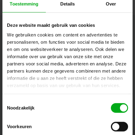
Toestemming
Details
Over
Deze website maakt gebruik van cookies
Nieuwsbrief
We gebruiken cookies om content en advertenties te
Ontvang de laatste updates, nieuws en aanbiedingen via email
personaliseren, om functies voor social media te bieden
en om ons websiteverkeer te analyseren. Ook delen we
informatie over uw gebruik van onze site met onze
partners voor social media, adverteren en analyse. Deze
Volg ons
partners kunnen deze gegevens combineren met andere
informatie die u aan ze heeft verstrekt of die ze hebben
verzameld op basis van uw gebruik van hun services.
Contact
Toestemmingsselectie
Noodzakelijk
Klantenservice
Mijn account
Voorkeuren