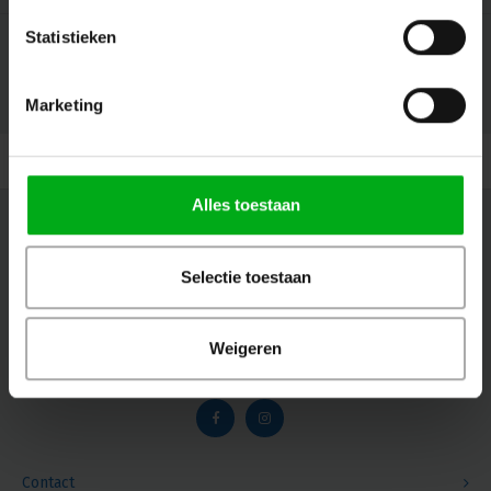
Statistieken
Marketing
© Copyright 2026 Megalight sa/nv - Theme by
Shopmonkey
Alles toestaan
Nieuwsbrief
Ontvang de laatste updates, nieuws en aanbiedingen via email
Selectie toestaan
Weigeren
Volg ons
Contact