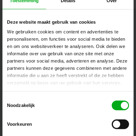
Toestemming
Details
Over
Nieuwsbrief
Deze website maakt gebruik van cookies
We gebruiken cookies om content en advertenties te
Ontvang de laatste updates, nieuws en aanbiedingen via email
personaliseren, om functies voor social media te bieden
en om ons websiteverkeer te analyseren. Ook delen we
informatie over uw gebruik van onze site met onze
Volg ons
partners voor social media, adverteren en analyse. Deze
partners kunnen deze gegevens combineren met andere
informatie die u aan ze heeft verstrekt of die ze hebben
verzameld op basis van uw gebruik van hun services.
Contact
Toestemmingsselectie
Klantenservice
Noodzakelijk
Mijn account
Voorkeuren