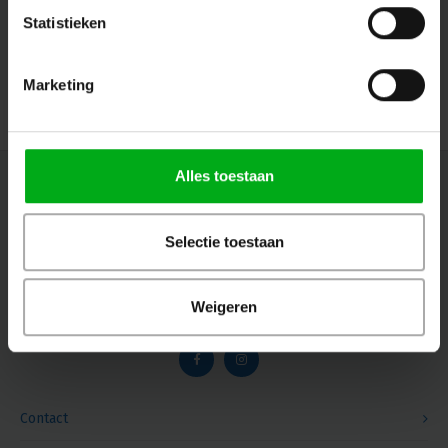
Statistieken
© Copyright 2026 Megalight sa/nv - Theme by
Shopmonkey
Marketing
Alles toestaan
Nieuwsbrief
Ontvang de laatste updates, nieuws en aanbiedingen via email
Selectie toestaan
Weigeren
Volg ons
Contact