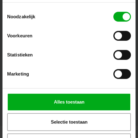
Toestemmingsselectie
Noodzakelijk
Volg ons
Voorkeuren
Contact
Statistieken
Klantenservice
Marketing
Mijn account
Alles toestaan
© Copyright 2026 Megalight sa/nv - Theme by
Shopmonkey
Selectie toestaan