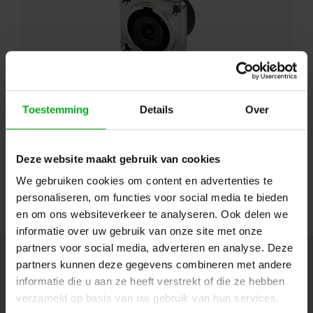
Toestemming
Details
Over
Neutrik | NL8MPRXX | speakON 8-polig chassis nikkel
tab 4,8x0,5mm IEC62368-1
Neutrik |
NL8MPRXX
Deze website maakt gebruik van cookies
7-14 werkdagen
Login voor prijzen
We gebruiken cookies om content en advertenties te
personaliseren, om functies voor social media te bieden
en om ons websiteverkeer te analyseren. Ook delen we
informatie over uw gebruik van onze site met onze
partners voor social media, adverteren en analyse. Deze
Nieuwsbrief
partners kunnen deze gegevens combineren met andere
informatie die u aan ze heeft verstrekt of die ze hebben
Ontvang de laatste updates, nieuws en aanbiedingen via email
verzameld op basis van uw gebruik van hun services.