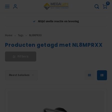
0
Hoofdmenu
Altijd snelle reactie en levering
Taal
Home
Tags
NL8MPRXX
Producten getagd met NL8MPRXX
Nederlands
Filters
English
Français
Meest bekeken