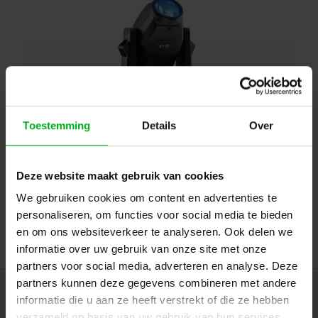
Toestemming
Details
Over
JB-Lighting | P9 HP | Beamspot LED Movinghead | 330W
| 15.000lm | CMY | 29dB-A | 18 gobo's | 3.4° – 54°| 17kg
| CRI ≥70
Deze website maakt gebruik van cookies
JB-Lighting* |
VSP901
Levertijd op aanvraag
We gebruiken cookies om content en advertenties te
Login voor prijzen
personaliseren, om functies voor social media te bieden
en om ons websiteverkeer te analyseren. Ook delen we
informatie over uw gebruik van onze site met onze
partners voor social media, adverteren en analyse. Deze
partners kunnen deze gegevens combineren met andere
Nieuwsbrief
informatie die u aan ze heeft verstrekt of die ze hebben
verzameld op basis van uw gebruik van hun services.