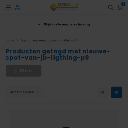
0
Hoofdmenu
Altijd snelle reactie en levering
Taal
Home
Tags
nieuwe-spot-van-jb-ligthing-p9
Producten getagd met nieuwe-
Nederlands
spot-van-jb-ligthing-p9
English
Filters
Français
Meest bekeken