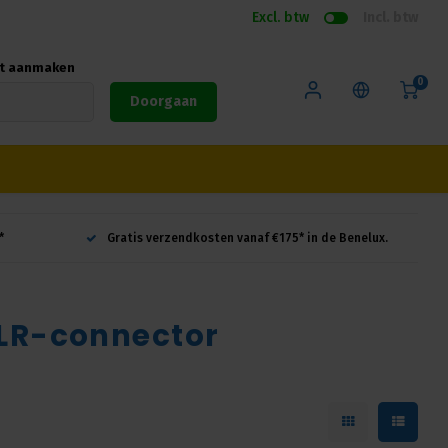
Excl. btw
Incl. btw
nt aanmaken
0
Doorgaan
*
Gratis verzendkosten vanaf €175* in de Benelux.
XLR-connector