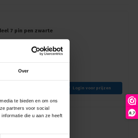
eel 7 pin pen zwarte
heid van de Neutrik
connector met een zwarte
 is de volgende generatie
Over
ard van XLR-
Login voor prijzen
 media te bieden en om ons
ze partners voor social
8,7
nformatie die u aan ze heeft
l 5 pin pen nikkel