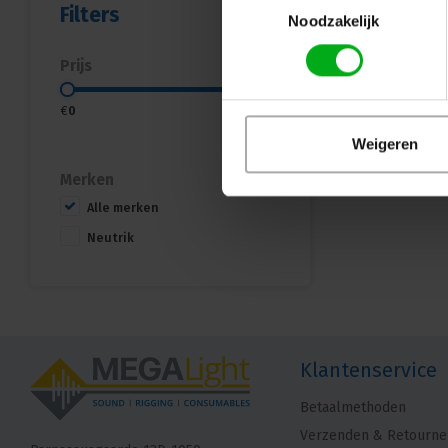
Filters
Noodzakelijk
Prijs
€
0
€
15
Weigeren
Merken
Alle merken
Neutrik
Klantenservice
Betaalmethoden
Verzenden & Retourne