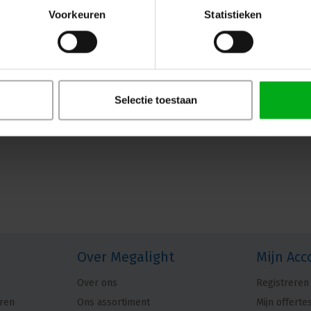
behuizing zilvercontacten XX
Voorkeuren
Statistieken
Neutrik |
NC5MXX
7-14 werkdagen
Ervaar superieure signaaloverdracht met
polige mannelijke XLR-connector met ee
behuizing en zilveren contacten.
Selectie toestaan
Over Megalight
Mijn Acc
Over ons
Registreren
ren
Ons assortiment
Mijn offerte