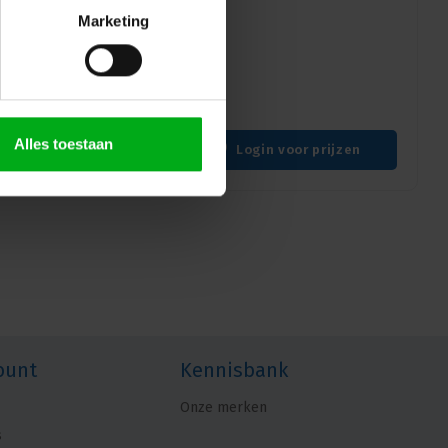
Marketing
 de Neutrik NC5MXX, een 5-
n robuuste nikkel
Alles toestaan
Login voor prijzen
ount
Kennisbank
Onze merken
s