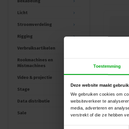
Bekabeling
Licht
Stroomverdeling
Rigging
Verbruiksartikelen
Rookmachines en
Mistmachines
Toestemming
Video & projectie
Deze website maakt gebruik
Stage
We gebruiken cookies om cont
Data distributie
websiteverkeer te analyseren
media, adverteren en analys
Sale
verstrekt of die ze hebben v
Toestemmingsselectie