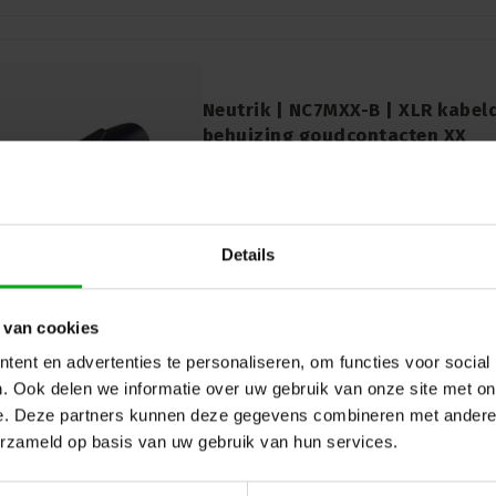
Neutrik | NC7MXX-B | XLR kabeld
behuizing goudcontacten XX
Neutrik |
NC7MXX-B
7-14 werkdagen
Ontdek de betrouwbaarheid en duurzaam
NC7MXX-B, een 7-polige mannelijke XLR-
metalen behuizing en goudcontacten. Dit
Details
van de wereldwijd geaccepteerde standa
kabelconnectoren.
 van cookies
ent en advertenties te personaliseren, om functies voor social
. Ook delen we informatie over uw gebruik van onze site met on
e. Deze partners kunnen deze gegevens combineren met andere i
erzameld op basis van uw gebruik van hun services.
Neutrik | NC5MXX | XLR kabeldee