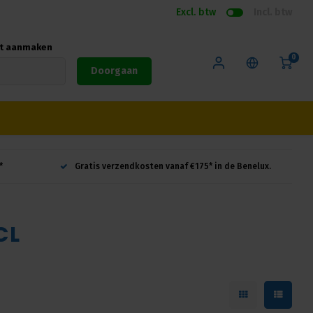
Excl. btw
Incl. btw
nt aanmaken
0
Doorgaan
*
Gratis verzendkosten vanaf €175* in de Benelux.
CL