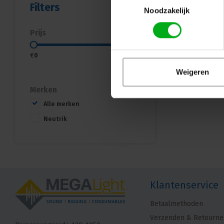
Filters
Noodzakelijk
Prijs
€
0
€
5
Weigeren
Merken
Alle merken
Neutrik
Klantenservice
Betaalmethoden
Verzenden & Retourne