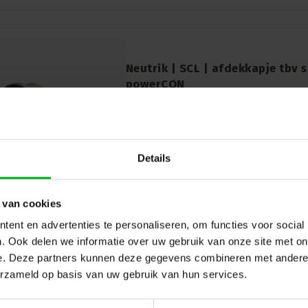
Neutrik | SCL | afdekkapje tbv
powerCON
Neutrik |
SCL
7-14 werkdagen
Neutrik SCL:Dit afdekkapje is speciaal o
speakON2-4 en powerCON-connectoren. H
bescherming tegen stof en onbedoelde 
Details
connectoren langer meegaan en audioappa
prestere
 van cookies
ent en advertenties te personaliseren, om functies voor social
. Ook delen we informatie over uw gebruik van onze site met on
e. Deze partners kunnen deze gegevens combineren met andere i
erzameld op basis van uw gebruik van hun services.