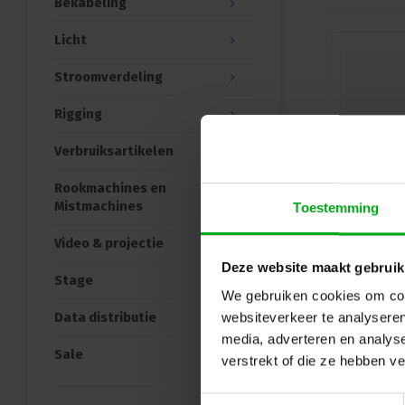
Bekabeling
Licht
Stroomverdeling
Rigging
Verbruiksartikelen
Rookmachines en
Mistmachines
Toestemming
Video & projectie
Deze website maakt gebruik
Stage
We gebruiken cookies om cont
Data distributie
websiteverkeer te analyseren
media, adverteren en analys
Sale
verstrekt of die ze hebben v
Toestemmingsselectie