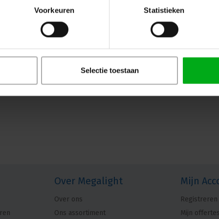
Voorkeuren
Statistieken
Selectie toestaan
Over Megalight
Mijn Acc
Over ons
Registreren
ren
Ons assortiment
Mijn offerte