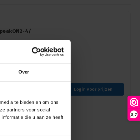
 speakON2-4/
ntworpen voor gebruik met
et biedt effectieve
beschadigingen, waardoor
Over
ratuur optimaal blijft
Login voor prijzen
 media te bieden en om ons
ze partners voor social
8,7
nformatie die u aan ze heeft