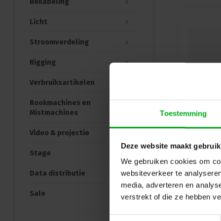
Bekabeling
Licht
Stroomverdeling
Rigging
Verbruiksartikelen
Rookmachines en
Mistmachines
Toestemming
Video & projectie
Deze website maakt gebruik
Stage
We gebruiken cookies om cont
Data distributie
websiteverkeer te analyseren
media, adverteren en analys
Sale
verstrekt of die ze hebben v
Toestemmingsselectie