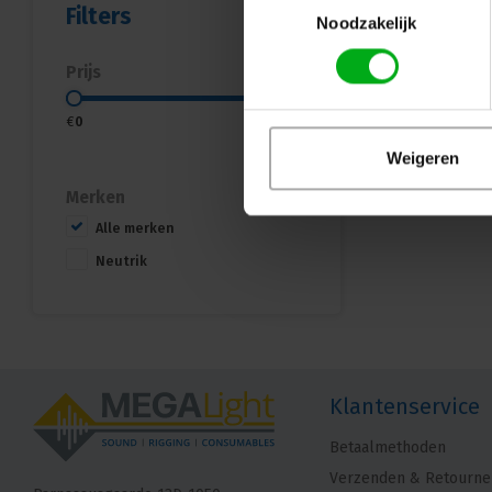
Filters
Noodzakelijk
Prijs
€
0
€
15
Weigeren
Merken
Alle merken
Neutrik
Klantenservice
Betaalmethoden
Verzenden & Retourne