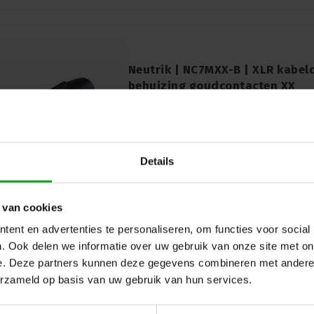
Neutrik | NC7MXX-B | XLR kabeld
behuizing goudcontacten XX
Neutrik |
NC7MXX-B
7-14 werkdagen
Ontdek de betrouwbaarheid en duurzaam
NC7MXX-B, een 7-polige mannelijke XLR-
metalen behuizing en goudcontacten. Dit
Details
van de wereldwijd geaccepteerde standa
kabelconnectoren.
 van cookies
ent en advertenties te personaliseren, om functies voor social
. Ook delen we informatie over uw gebruik van onze site met on
e. Deze partners kunnen deze gegevens combineren met andere i
erzameld op basis van uw gebruik van hun services.