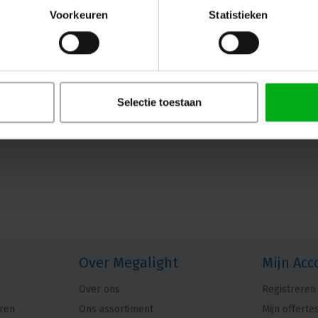
Voorkeuren
Statistieken
Selectie toestaan
Over Megalight
Mijn Acc
Over ons
Registreren
ren
Ons assortiment
Mijn offerte