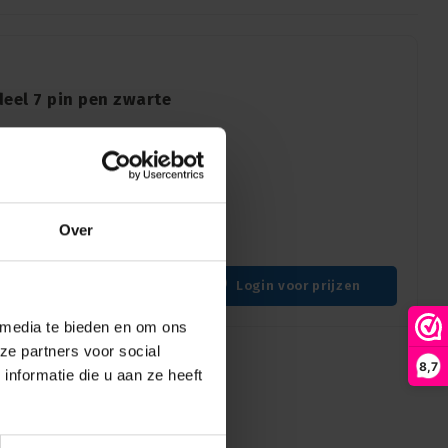
eel 7 pin pen zwarte
heid van de Neutrik
connector met een zwarte
 is de volgende generatie
Over
ard van XLR-
Login voor prijzen
 media te bieden en om ons
ze partners voor social
8,7
nformatie die u aan ze heeft