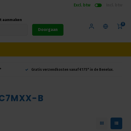
Excl. btw
Incl. btw
nt aanmaken
0
Doorgaan
*
Gratis verzendkosten vanaf €175* in de Benelux.
 NC7MXX-B