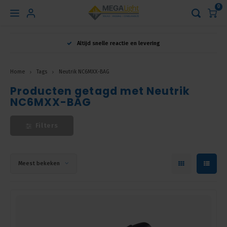
0
Hoofdmenu
Altijd snelle reactie en levering
Taal
Home
Tags
Neutrik NC6MXX-BAG
Producten getagd met Neutrik
Nederlands
NC6MXX-BAG
English
Filters
Français
Meest bekeken