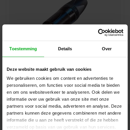
Toestemming
Details
Over
Neutrik | NC6MXX-BAG | XLR kabeldeel 6 pin pen zwarte
behuizing zilvercontacten XX
Neutrik |
NC6MXX-BAG
Deze website maakt gebruik van cookies
7-14 werkdagen
We gebruiken cookies om content en advertenties te
Login voor prijzen
personaliseren, om functies voor social media te bieden
en om ons websiteverkeer te analyseren. Ook delen we
informatie over uw gebruik van onze site met onze
partners voor social media, adverteren en analyse. Deze
partners kunnen deze gegevens combineren met andere
Nieuwsbrief
informatie die u aan ze heeft verstrekt of die ze hebben
Ontvang de laatste updates, nieuws en aanbiedingen via email
verzameld op basis van uw gebruik van hun services.