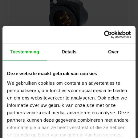
Toestemming
Details
Over
Neutrik | NC4MD-LX-B | XLR chassis DLX 4 pin pen
zwarte behuizing goudcontacten
Neutrik |
NC4MD-LX-B
Deze website maakt gebruik van cookies
7-14 werkdagen
We gebruiken cookies om content en advertenties te
Login voor prijzen
personaliseren, om functies voor social media te bieden
en om ons websiteverkeer te analyseren. Ook delen we
informatie over uw gebruik van onze site met onze
partners voor social media, adverteren en analyse. Deze
partners kunnen deze gegevens combineren met andere
Nieuwsbrief
informatie die u aan ze heeft verstrekt of die ze hebben
Ontvang de laatste updates, nieuws en aanbiedingen via email
verzameld op basis van uw gebruik van hun services.