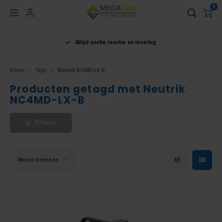
0
Hoofdmenu
Altijd snelle reactie en levering
Taal
Home
Tags
Neutrik NC4MD-LX-B
Producten getagd met Neutrik
Nederlands
NC4MD-LX-B
English
Filters
Français
Meest bekeken