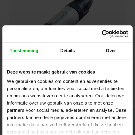
Toestemming
Details
Over
Neutrik | NC3MXX | XLR kabeldeel 3 pin pen nikkel
behuizing zilvercontacten XX
Neutrik |
NC3MXX
Deze website maakt gebruik van cookies
7-14 werkdagen
We gebruiken cookies om content en advertenties te
Login voor prijzen
personaliseren, om functies voor social media te bieden
en om ons websiteverkeer te analyseren. Ook delen we
informatie over uw gebruik van onze site met onze
partners voor social media, adverteren en analyse. Deze
partners kunnen deze gegevens combineren met andere
Nieuwsbrief
informatie die u aan ze heeft verstrekt of die ze hebben
Ontvang de laatste updates, nieuws en aanbiedingen via email
verzameld op basis van uw gebruik van hun services.