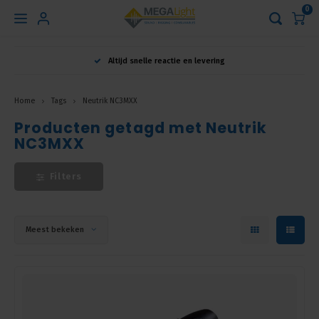
0
Hoofdmenu
Altijd snelle reactie en levering
Taal
Home
Tags
Neutrik NC3MXX
Producten getagd met Neutrik
Nederlands
NC3MXX
English
Filters
Français
Meest bekeken