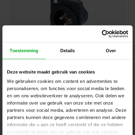
Toestemming
Details
Over
Neutrik | NC3MD-LX-BAG | XLR chassis DLX 3 pin pen
zwarte behuizing zilvercontacten
Neutrik |
NC3MD-LX-BAG
Deze website maakt gebruik van cookies
Direct leverbaar
We gebruiken cookies om content en advertenties te
Login voor prijzen
personaliseren, om functies voor social media te bieden
en om ons websiteverkeer te analyseren. Ook delen we
informatie over uw gebruik van onze site met onze
partners voor social media, adverteren en analyse. Deze
partners kunnen deze gegevens combineren met andere
Nieuwsbrief
informatie die u aan ze heeft verstrekt of die ze hebben
Ontvang de laatste updates, nieuws en aanbiedingen via email
verzameld op basis van uw gebruik van hun services.