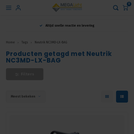
0
Hoofdmenu
Altijd snelle reactie en levering
Taal
Home
Tags
Neutrik NC3MD-LX-BAG
Producten getagd met Neutrik
Nederlands
NC3MD-LX-BAG
English
Filters
Français
Meest bekeken