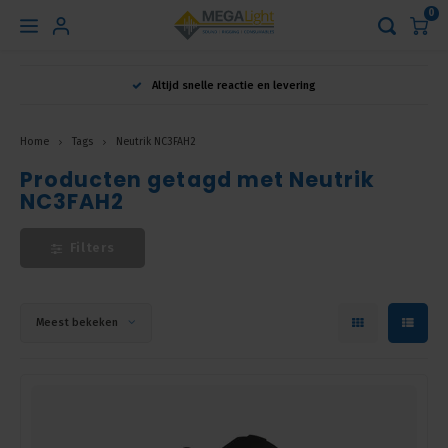
0
Hoofdmenu
Altijd snelle reactie en levering
Taal
Home
Tags
Neutrik NC3FAH2
Producten getagd met Neutrik
Nederlands
NC3FAH2
English
Filters
Français
Meest bekeken