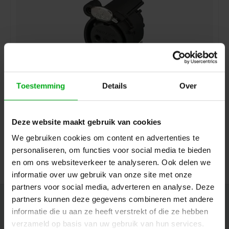
Toestemming
Details
Over
Neutrik | NC3FAH2 | XLR chassis A 3 pin bus PCB-H met
aardcontact behuizing
Neutrik |
NC3FAH2
Deze website maakt gebruik van cookies
Direct leverbaar
We gebruiken cookies om content en advertenties te
Login voor prijzen
personaliseren, om functies voor social media te bieden
en om ons websiteverkeer te analyseren. Ook delen we
informatie over uw gebruik van onze site met onze
partners voor social media, adverteren en analyse. Deze
partners kunnen deze gegevens combineren met andere
Nieuwsbrief
informatie die u aan ze heeft verstrekt of die ze hebben
Ontvang de laatste updates, nieuws en aanbiedingen via email
verzameld op basis van uw gebruik van hun services.