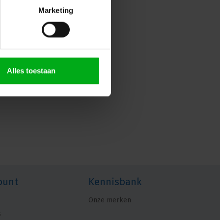
Marketing
Alles toestaan
ount
Kennisbank
Onze merken
s