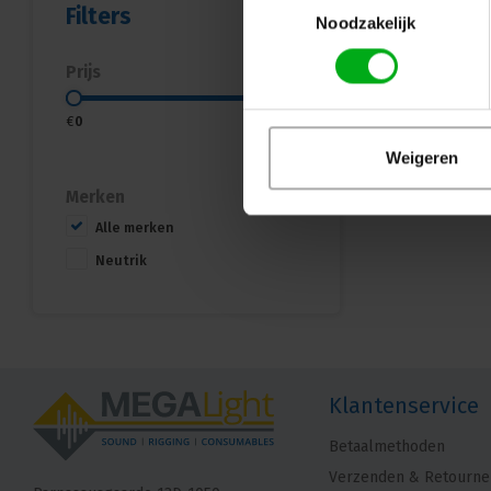
Filters
Noodzakelijk
Prijs
€
0
€
10
Weigeren
Merken
Alle merken
Neutrik
Klantenservice
Betaalmethoden
Verzenden & Retourne