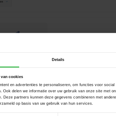
en
Neutrik | NE8FAH | etherCON ch
Neutrik |
NE8FAH
Direct leverbaar
Ontdek de Neutrik etherCON chassis-A P
Details
voor duurzame en betrouwbare ethernetv
professionele audio-, video- en podiumt
en kwaliteit voorop staan.
 van cookies
ent en advertenties te personaliseren, om functies voor social
. Ook delen we informatie over uw gebruik van onze site met on
e. Deze partners kunnen deze gegevens combineren met andere i
erzameld op basis van uw gebruik van hun services.