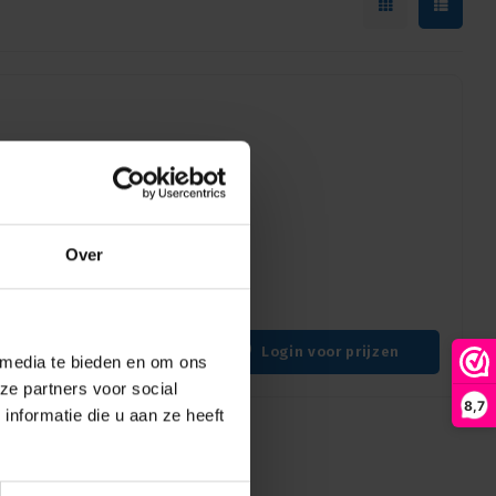
assis-A PCB-H
CB-H: de ultieme keuze
Over
erbindingen. Ideaal voor
oepassingen waar stevigheid
Login voor prijzen
 media te bieden en om ons
ze partners voor social
8,7
nformatie die u aan ze heeft