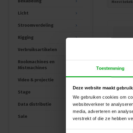
Bekabeling
Meest bekek
Licht
Stroomverdeling
Rigging
Verbruiksartikelen
Rookmachines en
Mistmachines
Toestemming
Video & projectie
Deze website maakt gebruik
Stage
We gebruiken cookies om cont
Data distributie
websiteverkeer te analyseren
media, adverteren en analys
Sale
verstrekt of die ze hebben v
Toestemmingsselectie