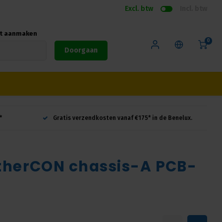
Excl. btw
Incl. btw
nt aanmaken
0
Doorgaan
*
Gratis verzendkosten vanaf €175* in de Benelux.
etherCON chassis-A PCB-