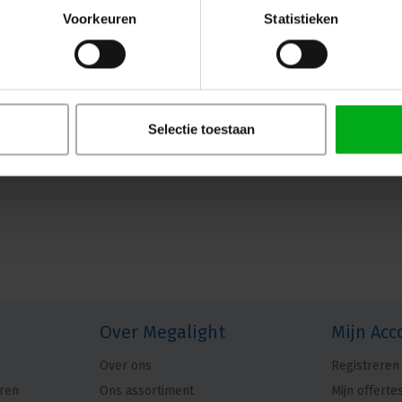
Voorkeuren
Statistieken
Selectie toestaan
Over Megalight
Mijn Acc
Over ons
Registreren
ren
Ons assortiment
Mijn offerte