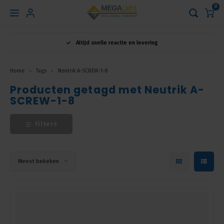
0
Hoofdmenu
Altijd snelle reactie en levering
Taal
Home
Tags
Neutrik A-SCREW-1-8
Producten getagd met Neutrik A-
Nederlands
SCREW-1-8
English
Filters
Français
Meest bekeken