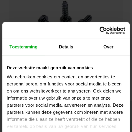
Toestemming
Details
Over
Neutrik | A-SCREW-1-8 | schroef series A 2.9x8mm ck/kk
Neutrik |
A-SCREW-1-8
Deze website maakt gebruik van cookies
7-14 werkdagen
We gebruiken cookies om content en advertenties te
Login voor prijzen
personaliseren, om functies voor social media te bieden
en om ons websiteverkeer te analyseren. Ook delen we
informatie over uw gebruik van onze site met onze
partners voor social media, adverteren en analyse. Deze
partners kunnen deze gegevens combineren met andere
Nieuwsbrief
informatie die u aan ze heeft verstrekt of die ze hebben
Ontvang de laatste updates, nieuws en aanbiedingen via email
verzameld op basis van uw gebruik van hun services.