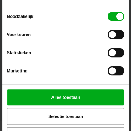
Toestemmingsselectie
Noodzakelijk
Volg ons
Voorkeuren
Contact
Statistieken
Klantenservice
Marketing
Mijn account
Alles toestaan
© Copyright 2026 Megalight sa/nv - Theme by
Shopmonkey
Selectie toestaan