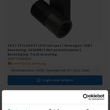
SPX | SYCLOSPOT LP25 led spot | Vermogen: 29W |
Aansturing: CASAMBI | Met potentiometer |
Bevestiging: Track mounting
SPX* |
PRI01833
Levertijd op aanvraag
Kleurtemperatuur: 3000K, Openingshoek: 22°, Kleur: Zwart
Login voor prijzen