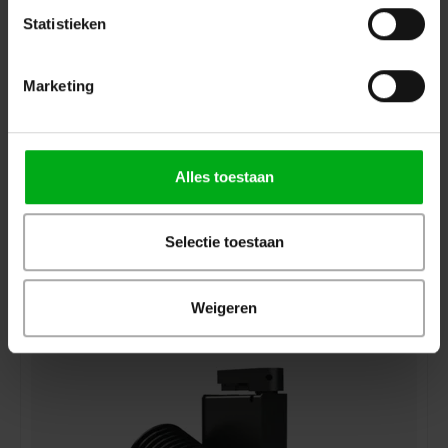
Statistieken
Marketing
Alles toestaan
SPX | SYCLOSPOT LP25 led spot | Openingshoek: 40° |
Vermogen: 29W
SPX* |
PRI01498
Levertijd op aanvraag
Selectie toestaan
Kleurtemperatuur: 3000K, Aansturing: CASAMBI (BLE), Bevestiging: Hook mounting, Kleur: Zwart
Login voor prijzen
Weigeren