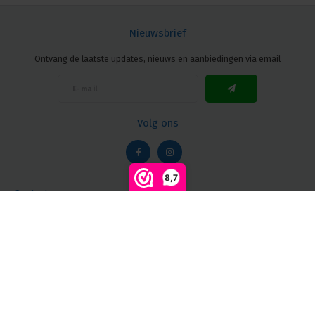
Nieuwsbrief
Ontvang de laatste updates, nieuws en aanbiedingen via email
Volg ons
8,7
Contact
Vergelijk producten
0
Klantenservice
Mijn account
Start vergelijking