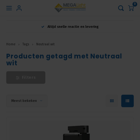
0
Hoofdmenu
Altijd snelle reactie en levering
Taal
Home
Tags
Neutraal wit
Producten getagd met Neutraal
Nederlands
wit
English
Filters
Français
Meest bekeken