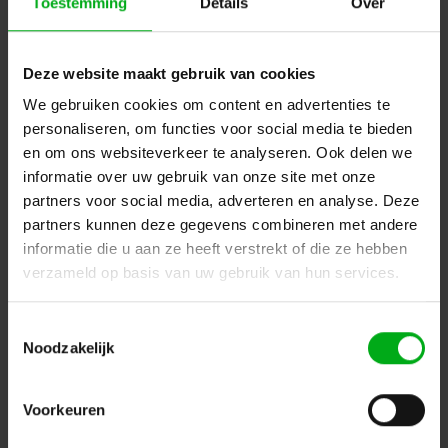
Toestemming
Details
Over
Deze website maakt gebruik van cookies
We gebruiken cookies om content en advertenties te
personaliseren, om functies voor social media te bieden
en om ons websiteverkeer te analyseren. Ook delen we
informatie over uw gebruik van onze site met onze
SPX | SYCLOSPOT LP35 led spot | Openingshoek: 22° |
partners voor social media, adverteren en analyse. Deze
Vermogen: 29W
partners kunnen deze gegevens combineren met andere
SPX* |
PRI01562
Levertijd op aanvraag
informatie die u aan ze heeft verstrekt of die ze hebben
verzameld op basis van uw gebruik van hun services.
Kleurtemperatuur: 3000K, Aansturing: CASAMBI (BLE), Bevestiging: Hook mounting, Kleur: Zwart
Login voor prijzen
Toestemmingsselectie
Noodzakelijk
Voorkeuren