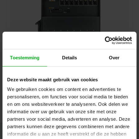
Toestemming
Details
Over
SRS Lighting | VLAN-toolbox brick 10 | 8-poorts
managed cisco switch | Gebruikersinterface op display
| 8x etherCON 1GB-S | 2x RJ45 | PoE+ | Brick | Power
break-out | Harting in | 8x true-1 uit |
Deze website maakt gebruik van cookies
SRS Lighting* |
929120
7-14 werkdagen
We gebruiken cookies om content en advertenties te
personaliseren, om functies voor social media te bieden
Login voor prijzen
en om ons websiteverkeer te analyseren. Ook delen we
informatie over uw gebruik van onze site met onze
partners voor social media, adverteren en analyse. Deze
partners kunnen deze gegevens combineren met andere
informatie die u aan ze heeft verstrekt of die ze hebben
Nieuwsbrief