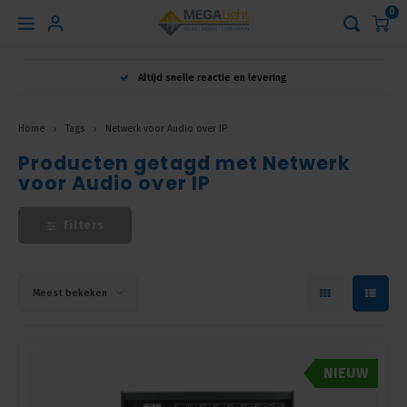
0
Hoofdmenu
Altijd snelle reactie en levering
Taal
Home
Tags
Netwerk voor Audio over IP
Producten getagd met Netwerk
Nederlands
voor Audio over IP
English
Filters
Français
Meest bekeken
NIEUW