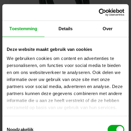
Toestemming
Details
Over
Neutrik | XXR | merkring NC**XX
Neutrik |
XXR-0
Deze website maakt gebruik van cookies
7-14 werkdagen
We gebruiken cookies om content en advertenties te
Zwart
personaliseren, om functies voor social media te bieden
Login voor prijzen
en om ons websiteverkeer te analyseren. Ook delen we
informatie over uw gebruik van onze site met onze
partners voor social media, adverteren en analyse. Deze
partners kunnen deze gegevens combineren met andere
informatie die u aan ze heeft verstrekt of die ze hebben
verzameld op basis van uw gebruik van hun services.
Toestemmingsselectie
Noodzakelijk