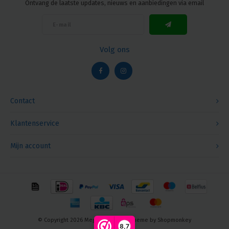
Ontvang de laatste updates, nieuws en aanbiedingen via email
Volg ons
Contact
Klantenservice
Mijn account
© Copyright 2026 Megalight sa/nv - Theme by
Shopmonkey
8,7