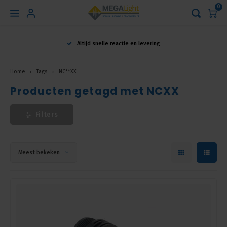
0
Hoofdmenu
Altijd snelle reactie en levering
Taal
Home
Tags
NC**XX
Producten getagd met NCXX
Nederlands
Filters
English
Français
Meest bekeken