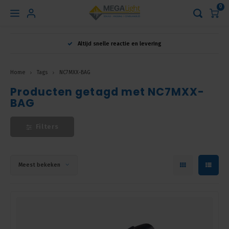
0
Hoofdmenu
Altijd snelle reactie en levering
Taal
Home
Tags
NC7MXX-BAG
Producten getagd met NC7MXX-
Nederlands
BAG
English
Filters
Français
Meest bekeken