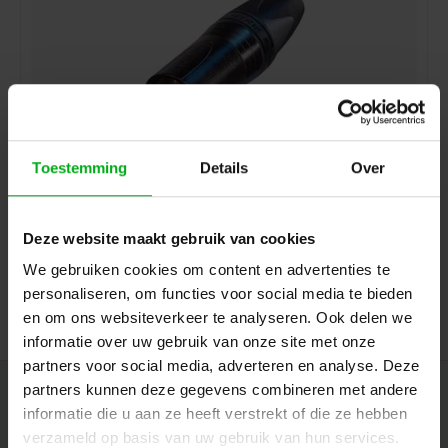
Toestemming
Details
Over
Neutrik | NC7MXX-BAG | XLR kabeldeel 7 pin pen zwarte
behuizing zilvercontacten XX
Neutrik |
NC7MXX-BAG
Deze website maakt gebruik van cookies
7-14 werkdagen
We gebruiken cookies om content en advertenties te
Login voor prijzen
personaliseren, om functies voor social media te bieden
en om ons websiteverkeer te analyseren. Ook delen we
informatie over uw gebruik van onze site met onze
partners voor social media, adverteren en analyse. Deze
partners kunnen deze gegevens combineren met andere
Nieuwsbrief
informatie die u aan ze heeft verstrekt of die ze hebben
Ontvang de laatste updates, nieuws en aanbiedingen via email
verzameld op basis van uw gebruik van hun services.