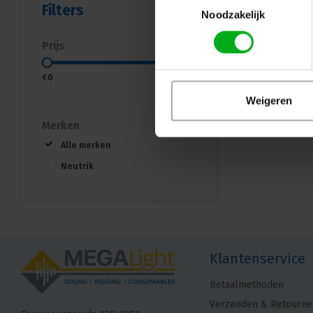
Filters
Noodzakelijk
Prijs
€
0
€
350
Weigeren
Merken
Alle merken
Neutrik
Klantenservice
Betaalmethoden
Verzenden & Retourne