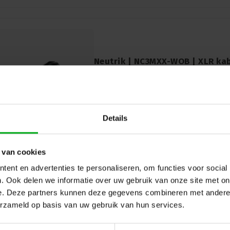
Neutrik | NC3MXX-WOB | XLR kab
nikkel behuizing zilvercontacte
Neutrik |
NC3MXX-WOB
7-14 werkdagen
Neutrik NC3MXX-WOB: 3-pins XLR-kabelde
zilvercontacten - Betrouwbare audioverb
Details
professioneel gebruik. Doos 100st.
 van cookies
ent en advertenties te personaliseren, om functies voor social
. Ook delen we informatie over uw gebruik van onze site met on
e. Deze partners kunnen deze gegevens combineren met andere i
erzameld op basis van uw gebruik van hun services.