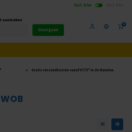
Excl. btw
Incl. btw
nt aanmaken
0
Doorgaan
*
Gratis verzendkosten vanaf €175* in de Benelux.
X-WOB