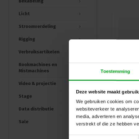
Bekabeling
Licht
Stroomverdeling
Rigging
Verbruiksartikelen
Rookmachines en
Mistmachines
Toestemming
Video & projectie
Deze website maakt gebruik
Stage
We gebruiken cookies om cont
Data distributie
websiteverkeer te analyseren
media, adverteren en analys
Sale
verstrekt of die ze hebben v
Toestemmingsselectie