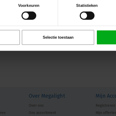
Voorkeuren
Statistieken
Selectie toestaan
Over Megalight
Mijn Acc
Over ons
Registreren
ren
Ons assortiment
Mijn offerte