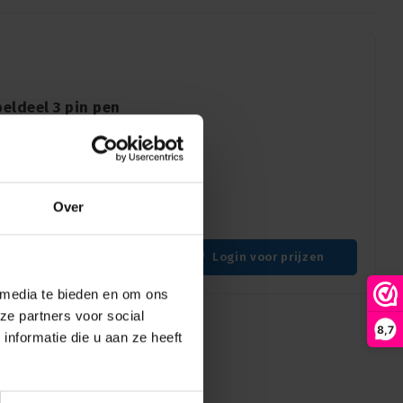
eldeel 3 pin pen
n XX geen tule
el, nikkel behuizing,
inding zonder tule voor
Over
Login voor prijzen
 media te bieden en om ons
ze partners voor social
8,7
nformatie die u aan ze heeft