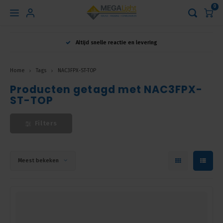
0
Hoofdmenu
Altijd snelle reactie en levering
Taal
Home
Tags
NAC3FPX-ST-TOP
Producten getagd met NAC3FPX-
Nederlands
ST-TOP
English
Filters
Français
Meest bekeken