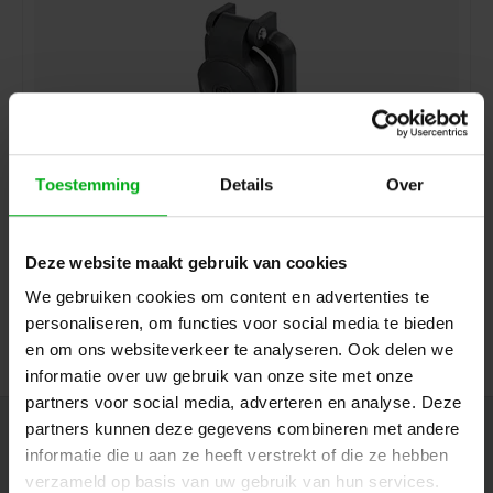
Toestemming
Details
Over
Neutrik | NSSC-2 | afdekkap zelfsluitend IP65 voor
powerCON TOP NAC3FPX
Neutrik |
NSSC-2
Deze website maakt gebruik van cookies
7-14 werkdagen
We gebruiken cookies om content en advertenties te
Login voor prijzen
personaliseren, om functies voor social media te bieden
en om ons websiteverkeer te analyseren. Ook delen we
informatie over uw gebruik van onze site met onze
partners voor social media, adverteren en analyse. Deze
partners kunnen deze gegevens combineren met andere
Nieuwsbrief
informatie die u aan ze heeft verstrekt of die ze hebben
Ontvang de laatste updates, nieuws en aanbiedingen via email
verzameld op basis van uw gebruik van hun services.