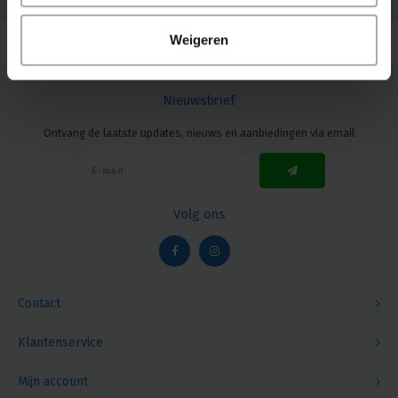
© Copyright 2026 Megalight sa/nv - Theme by
Shopmonkey
Weigeren
Nieuwsbrief
Ontvang de laatste updates, nieuws en aanbiedingen via email
Volg ons
Contact
Klantenservice
Mijn account