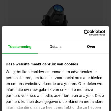
Toestemming
Details
Over
JB-Lighting | P9 HP | Beamspot LED Movinghead | 330W
| 15.000lm | CMY | 29dB-A | 18 gobo's | 3.4° – 54°| 17kg
| CRI ≥70
Deze website maakt gebruik van cookies
JB-Lighting* |
VSP901
We gebruiken cookies om content en advertenties te
Levertijd op aanvraag
personaliseren, om functies voor social media te bieden
Login voor prijzen
en om ons websiteverkeer te analyseren. Ook delen we
informatie over uw gebruik van onze site met onze
partners voor social media, adverteren en analyse. Deze
partners kunnen deze gegevens combineren met andere
informatie die u aan ze heeft verstrekt of die ze hebben
Nieuwsbrief