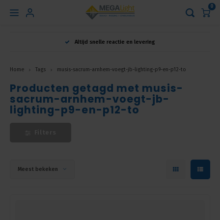
0
Hoofdmenu
Altijd snelle reactie en levering
Taal
Home
Tags
musis-sacrum-arnhem-voegt-jb-lighting-p9-en-p12-to
Producten getagd met musis-
Nederlands
sacrum-arnhem-voegt-jb-
lighting-p9-en-p12-to
English
Filters
Français
Meest bekeken