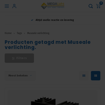
0
Hoofdmenu
Altijd snelle reactie en levering
Taal
Home
Tags
Museale verlichting.
Producten getagd met Museale
Nederlands
verlichting.
English
Filters
Français
Meest bekeken