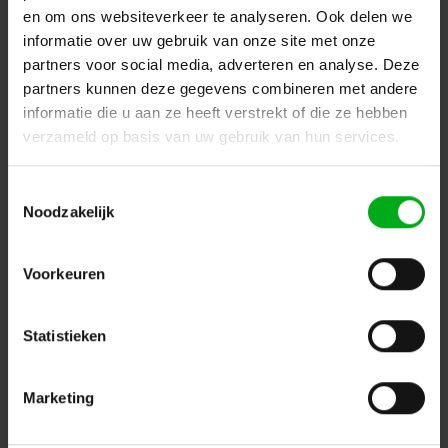
en om ons websiteverkeer te analyseren. Ook delen we
informatie over uw gebruik van onze site met onze
partners voor social media, adverteren en analyse. Deze
partners kunnen deze gegevens combineren met andere
informatie die u aan ze heeft verstrekt of die ze hebben
verzameld op basis van uw gebruik van hun services.
SPX | SYCLOP LP35 Led profiel | Vermogen: 40W
Toestemmingsselectie
SPX* |
CAI00559
Noodzakelijk
Levertijd op aanvraag
Kleurtemperatuur: 3000K, Aansturing: CASAMBI (BLE), Bevestiging: Hook mounting, Kleur: Zwart
Voorkeuren
Login voor prijzen
Statistieken
Marketing