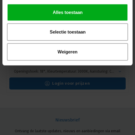
Alles toestaan
Selectie toestaan
SPX | ARTCAD Profielspot | Vermogen: 15W |
Weigeren
Bevestiging: 3 Circuits Track adaptor
SPX* |
CAI00762
Levertijd op aanvraag
Openingshoek: 18°, Kleurtemperatuur: 3000K, Aansturing: CASAMBI, Kleur: Zwart
Login voor prijzen
Nieuwsbrief
Ontvang de laatste updates, nieuws en aanbiedingen via email