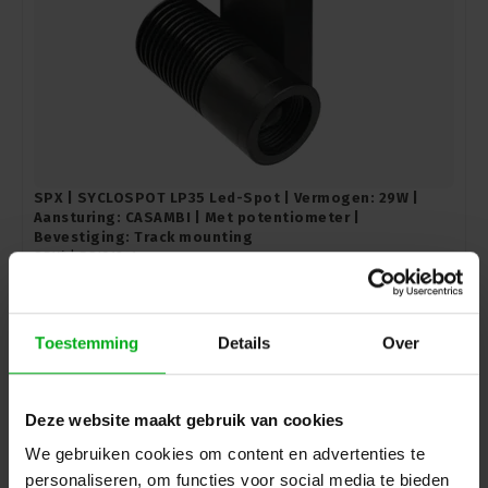
SPX | SYCLOSPOT LP35 Led-Spot | Vermogen: 29W |
Aansturing: CASAMBI | Met potentiometer |
Bevestiging: Track mounting
SPX* |
PRI01841
Levertijd op aanvraag
Kleurtemperatuur: 3000K, Openingshoek: 22°, Kleur: Zwart
Toestemming
Details
Over
Login voor prijzen
Deze website maakt gebruik van cookies
We gebruiken cookies om content en advertenties te
personaliseren, om functies voor social media te bieden