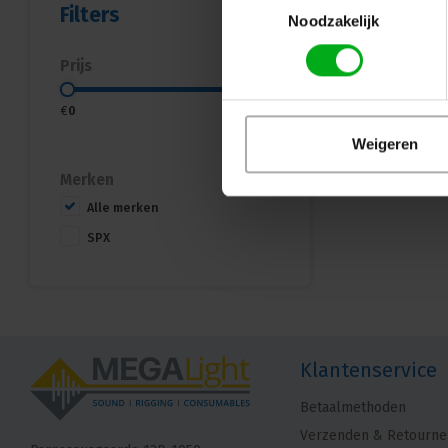
Filters
Noodzakelijk
Prijs
€
0
€
750
Weigeren
Merken
Alle merken
SPX
Klantenservice
Betaalmethoden
Verzenden & Retourne