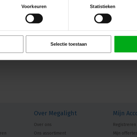
Voorkeuren
Statistieken
Selectie toestaan
Over Megalight
Mijn Acc
Over ons
Registreren
ren
Ons assortiment
Mijn offerte