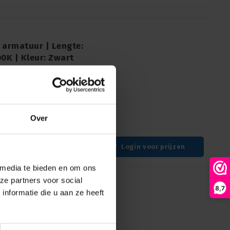
D armatuur | Lengte:
0K | Kleur: Zwart
w ruimte met het SPX |
urzaam en hoogwaardig, dit
 verlichting met een warme
Over
Login voor prijzen
 media te bieden en om ons
ze partners voor social
8,7
nformatie die u aan ze heeft