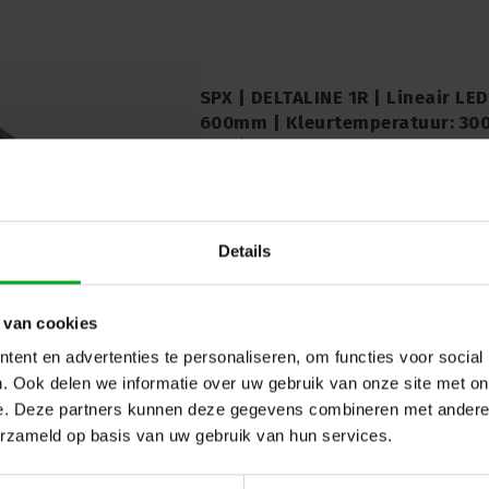
SPX | DELTALINE 1R | Lineair LE
600mm | Kleurtemperatuur: 300
SPX* |
LII00495
Levertijd op aanvraag
Verhoog de verlichtingsprestaties van u
DELTALINE 1R LED armatuur. Flexibel, du
600mm lineaire armatuur biedt krachtige
Details
kleurtemperatuur van 3000K.
Openingshoek: 22°
 van cookies
ent en advertenties te personaliseren, om functies voor social
. Ook delen we informatie over uw gebruik van onze site met on
e. Deze partners kunnen deze gegevens combineren met andere i
erzameld op basis van uw gebruik van hun services.