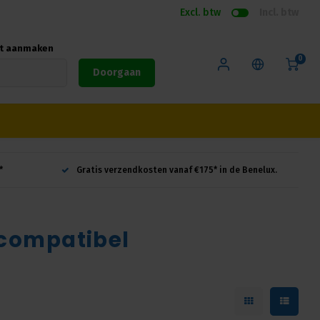
Excl. btw
Incl. btw
nt aanmaken
0
Doorgaan
*
Gratis verzendkosten vanaf €175* in de Benelux.
compatibel