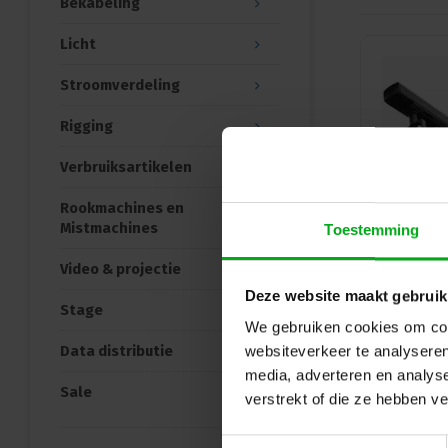
Bekabeling
Licht
Stroomverdeling
Rigging
Verbruiksartikelen
Rookmachines en
Mistmachines
Toestemming
Video & projectie
Deze website maakt gebruik
Stage
We gebruiken cookies om cont
Data distributie
websiteverkeer te analyseren
media, adverteren en analys
Sale
verstrekt of die ze hebben v
Toestemmingsselectie