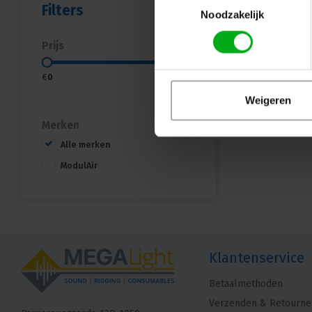
Filters
Noodzakelijk
Prijs
€
0
€
90
Weigeren
Merken
Alle merken
ModulAir
Klantenservice
Betaalmethoden
Verzenden & Retourne