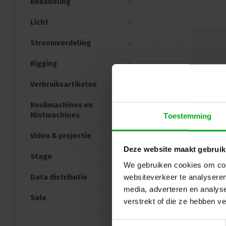
Bekabeling
Licht
Stroomverdeling
Rigging
Verbruiksartikelen
Rookmachines en
Mistmachines
Toestemming
Video & projectie
Deze website maakt gebruik
Stage
We gebruiken cookies om cont
Data distributie
websiteverkeer te analyseren
media, adverteren en analys
Sale
verstrekt of die ze hebben v
Toestemmingsselectie