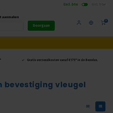
Excl. btw
Incl. btw
nt aanmaken
0
Doorgaan
*
Gratis verzendkosten vanaf €175* in de Benelux.
 bevestiging vleugel