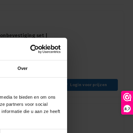
onbevestiging set |
 koffertje
(1 reviews)
ging met zwanenhalsen
seconden op een metalen
Over
Login voor prijzen
 media te bieden en om ons
ze partners voor social
8,7
nformatie die u aan ze heeft
onbevestiging per