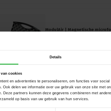
ModulAir | Magnetische microfo
2x Magneet | 2x Zwanenhals | 1x
ModulAir* |
MOD102083
|
5/5
Direct leverbaar
Met deze magnetische microfoonbevesti
plaats je een microfoon binnen enkele 
Details
oppervlak zoals in een piano of vleugel
 van cookies
ent en advertenties te personaliseren, om functies voor social
. Ook delen we informatie over uw gebruik van onze site met on
e. Deze partners kunnen deze gegevens combineren met andere i
erzameld op basis van uw gebruik van hun services.
ModulAir | Magnetische microfo