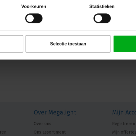
stuk
Voorkeuren
Statistieken
ModulAir* |
MOD102081
Direct leverbaar
Met deze magnetische microfoonbevestigi
microfoon binnen enkele seconden op e
zoals het frame van een piano of vleugel
Selectie toestaan
Over Megalight
Mijn Acc
Over ons
Registreren
ren
Ons assortiment
Mijn offerte