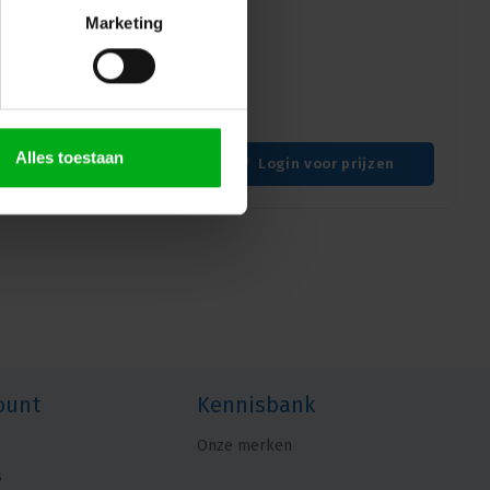
Marketing
ng plaats je een
en metalen oppervlak
Alles toestaan
Login voor prijzen
ount
Kennisbank
Onze merken
s