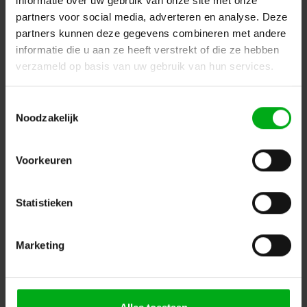
informatie over uw gebruik van onze site met onze
partners voor social media, adverteren en analyse. Deze
partners kunnen deze gegevens combineren met andere
informatie die u aan ze heeft verstrekt of die ze hebben
Neutrik | NL4MDXX-V-3 | speakON 4-polig chassis D-size
verzameld op basis van uw gebruik van hun services.
PCB-V zwart selftap IEC62368-1
Neutrik |
NL4MDXX-V-3
7-14 werkdagen
Toestemmingsselectie
Noodzakelijk
Login voor prijzen
Voorkeuren
Statistieken
Marketing