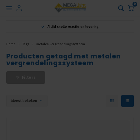
0
Hoofdmenu
Altijd snelle reactie en levering
Taal
Home
Tags
metalen vergrendelingssysteem
Producten getagd met metalen
Nederlands
vergrendelingssysteem
English
Filters
Français
Meest bekeken