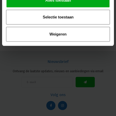
Alles toestaan
Neutrik | NL8MD-V-BAG | speakON 8-polig chassis PCB-
V zwart
Selectie toestaan
Neutrik |
NL8MD-V-BAG
7-14 werkdagen
Login voor prijzen
Weigeren
Nieuwsbrief
Ontvang de laatste updates, nieuws en aanbiedingen via email
Volg ons