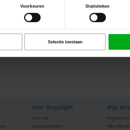
Voorkeuren
Statistieken
Selectie toestaan
Over Megalight
Mijn Acc
Over ons
Registreren
ren
Ons assortiment
Mijn offerte