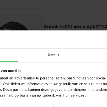
Neutrik | XXR | merkring NC**X
Neutrik |
XXR-0
7-14 werkdagen
Neutrik XXR: Merkring voor NC**XX conn
identificatie en labeling van Neutrik con
georganiseerde en professionele audiove
Details
Zwart
 van cookies
ent en advertenties te personaliseren, om functies voor social
. Ook delen we informatie over uw gebruik van onze site met on
e. Deze partners kunnen deze gegevens combineren met andere i
erzameld op basis van uw gebruik van hun services.