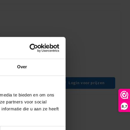
X
ectoren - Gemakkelijke
nectoren voor
rbindingen.
Over
Login voor prijzen
 media te bieden en om ons
ze partners voor social
8,7
nformatie die u aan ze heeft