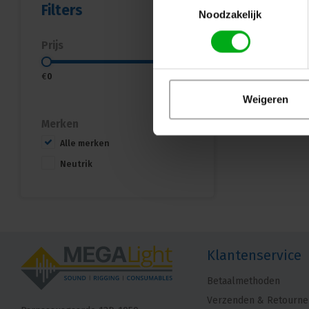
Filters
Noodzakelijk
Prijs
€
0
€
5
Weigeren
Merken
Alle merken
Neutrik
Klantenservice
Betaalmethoden
Verzenden & Retourne