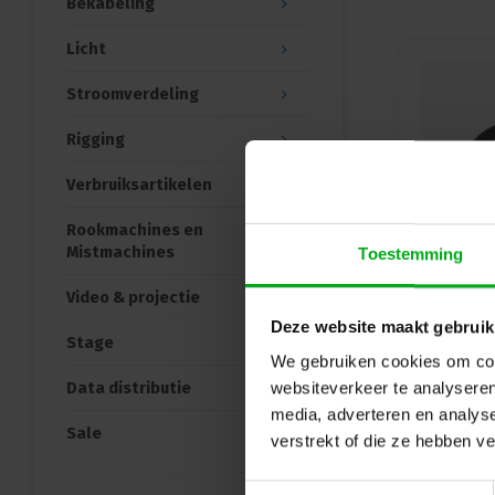
Bekabeling
Licht
Stroomverdeling
Rigging
Verbruiksartikelen
Rookmachines en
Mistmachines
Toestemming
Video & projectie
Deze website maakt gebruik
Stage
We gebruiken cookies om cont
Data distributie
websiteverkeer te analyseren
media, adverteren en analys
Sale
verstrekt of die ze hebben v
Toestemmingsselectie