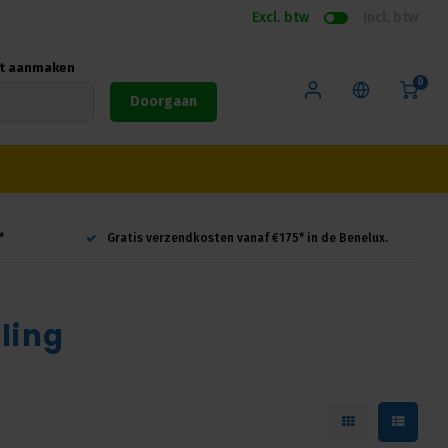
Excl. btw
Incl. btw
nt aanmaken
0
Doorgaan
*
Gratis verzendkosten vanaf €175* in de Benelux.
ling