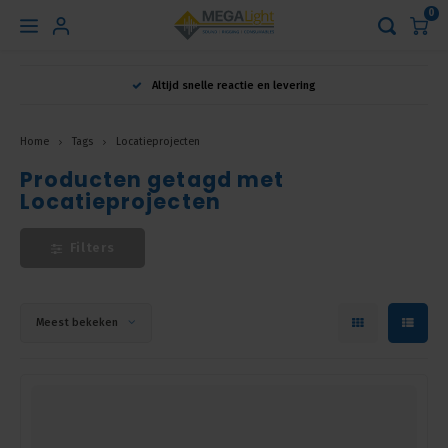
0
Hoofdmenu
Altijd snelle reactie en levering
Taal
Home
Tags
Locatieprojecten
Producten getagd met
Nederlands
Locatieprojecten
English
Filters
Français
Meest bekeken