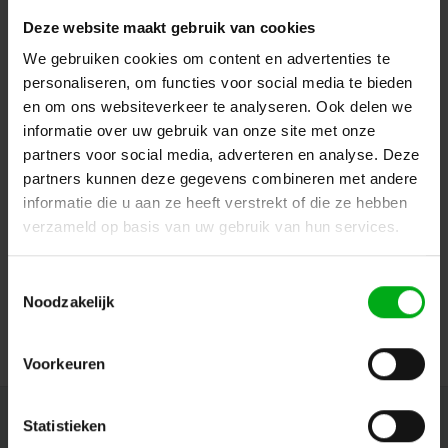
Deze website maakt gebruik van cookies
We gebruiken cookies om content en advertenties te
personaliseren, om functies voor social media te bieden
en om ons websiteverkeer te analyseren. Ook delen we
informatie over uw gebruik van onze site met onze
partners voor social media, adverteren en analyse. Deze
partners kunnen deze gegevens combineren met andere
SRS Lighting | Dimmerbar 4-kanaals | 1.4m | Main:
Hoofdschakelaar | DMX 3+5pin | Exclusief connector
informatie die u aan ze heeft verstrekt of die ze hebben
SRS Lighting* |
909031
verzameld op basis van uw gebruik van hun services.
Levertijd op aanvraag
Vermogen: 10A
Toestemmingsselectie
Noodzakelijk
Login voor prijzen
Voorkeuren
Statistieken
Nieuwsbrief