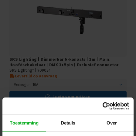
SRS Lighting | Dimmerbar 6-kanaals | 2m | Main:
Hoofdschakelaar | DMX 3+5pin | Exclusief connector
SRS Lighting* |
909034
Levertijd op aanvraag
Vermogen: 10A
Login voor prijzen
Toestemming
Details
Over