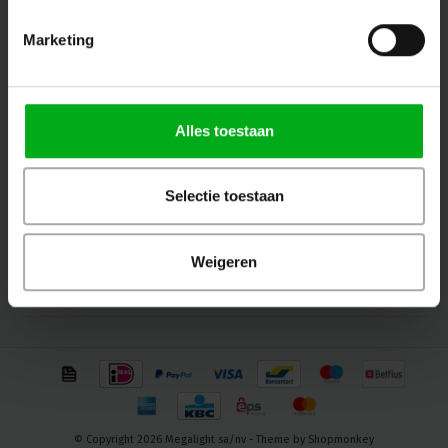
Ontvang de laatste updates, nieuws en aanbiedingen via email
Marketing
Volg ons
Alles toestaan
Selectie toestaan
Contact
Klantenservice
Weigeren
Mijn account
© Copyright 2026 Megalight sa/nv - Theme by
Shopmonkey