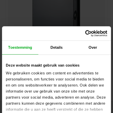
Toestemming
Details
Over
SRS Lighting | Wanddimmer 6-kanaals DDP | DMX
3+5pin | Exclusief backplate
SRS Lighting* |
946004
Levertijd op aanvraag
Deze website maakt gebruik van cookies
Automaten: Enkelpolige, Vermogen: 10A, Main: Aardlekschakelaar
We gebruiken cookies om content en advertenties te
personaliseren, om functies voor social media te bieden
Login voor prijzen
en om ons websiteverkeer te analyseren. Ook delen we
informatie over uw gebruik van onze site met onze
partners voor social media, adverteren en analyse. Deze
partners kunnen deze gegevens combineren met andere
informatie die u aan ze heeft verstrekt of die ze hebben
Nieuwsbrief