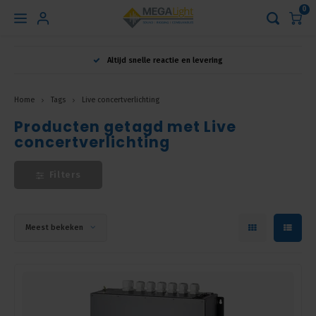
0
Hoofdmenu
Altijd snelle reactie en levering
Taal
Home
Tags
Live concertverlichting
Producten getagd met Live
Nederlands
concertverlichting
English
Filters
Français
Meest bekeken