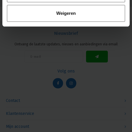
© Copyright 2026 Megalight sa/nv - Theme by
Shopmonkey
Weigeren
Nieuwsbrief
Ontvang de laatste updates, nieuws en aanbiedingen via email
Volg ons
Contact
Klantenservice
Mijn account