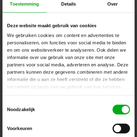
Toestemming
Details
Over
Deze website maakt gebruik van cookies
Nieuwsbrief
We gebruiken cookies om content en advertenties te
Ontvang de laatste updates, nieuws en aanbiedingen via email
personaliseren, om functies voor social media te bieden
en om ons websiteverkeer te analyseren. Ook delen we
informatie over uw gebruik van onze site met onze
partners voor social media, adverteren en analyse. Deze
Volg ons
partners kunnen deze gegevens combineren met andere
informatie die u aan ze heeft verstrekt of die ze hebben
verzameld op basis van uw gebruik van hun services.
Contact
Toestemmingsselectie
Noodzakelijk
Klantenservice
Mijn account
Voorkeuren