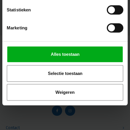
Statistieken
Marketing
© Copyright 2026 Megalight sa/nv - Theme by
Shopmonkey
Alles toestaan
Nieuwsbrief
Ontvang de laatste updates, nieuws en aanbiedingen via email
Selectie toestaan
Weigeren
Volg ons
Contact