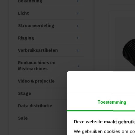
Bekabeling
Licht
Stroomverdeling
Rigging
Verbruiksartikelen
Rookmachines en
Mistmachines
Video & projectie
Stage
Toestemming
Data distributie
Sale
Deze website maakt gebruik
We gebruiken cookies om cont