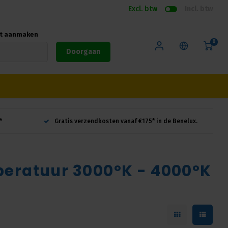
Excl. btw
Incl. btw
nt aanmaken
0
Doorgaan
*
Gratis verzendkosten vanaf €175* in de Benelux.
peratuur 3000°K - 4000°K