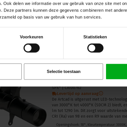
. Ook delen we informatie over uw gebruik van onze site met on
Levertijd op aanvraag
e. Deze partners kunnen deze gegevens combineren met andere i
Wanneer je op zoek bent naar een energi
krachtige oplossing voor je verlichtings
erzameld op basis van uw gebruik van hun services.
LP35 Led Profielspot met een vermogen 
Voorkeuren
Statistieken
Selectie toestaan
SPX | ARTCAD Profielspot | Ver
Bevestiging: 3 Circuits Track ad
SPX* |
CAI00762
Levertijd op aanvraag
De Artcad is uitgerust met LED-technolog
van 3000°K tot 4000°K (SDCM 2) biedt, en
lm tot 1290 lm. Dit zorgt voor uitsteken
CRI (Ra) van 98 en een R9 waarde van me