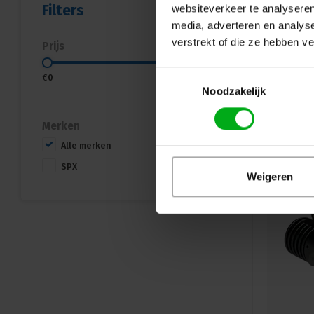
Filters
websiteverkeer te analyseren
media, adverteren en analys
verstrekt of die ze hebben v
Prijs
Toestemmingsselectie
€
0
€
1500
Noodzakelijk
Merken
Alle merken
SPX
Weigeren