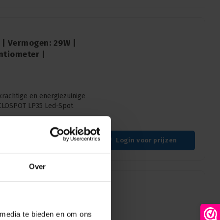
 | Vermogen: 29W |
ntiometer |
krachtige en energiezuinige
SYCLOSPOT LP35 Led-Spot
Kleur: Zwart
Login voor prijzen
Over
| Vermogen: 40W
 media te bieden en om ons