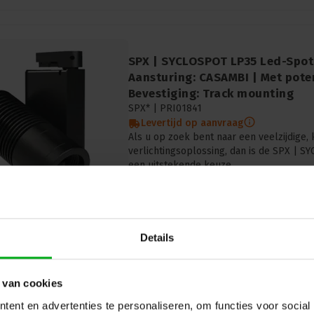
SPX | SYCLOSPOT LP35 Led-Spot
Aansturing: CASAMBI | Met pote
Bevestiging: Track mounting
SPX* |
PRI01841
Levertijd op aanvraag
Als u op zoek bent naar een veelzijdige, 
verlichtingsoplossing, dan is de SPX | 
een uitstekende keuze
Kleurtemperatuur: 3000K, Openingshoek: 22°, 
Details
 van cookies
SPX | SYCLOP LP35 Led profiel 
ent en advertenties te personaliseren, om functies voor social
SPX* |
CAI00559