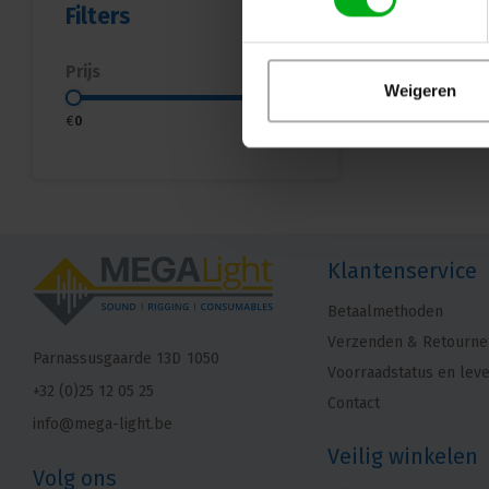
Filters
Prijs
Weigeren
€
0
€
5
Klantenservice
Betaalmethoden
Verzenden & Retourne
Parnassusgaarde 13D
1050
Voorraadstatus en leve
+32 (0)25 12 05 25
Contact
info@mega-light.be
Veilig winkelen
Volg ons