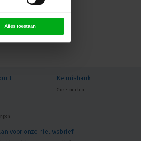
Alles toestaan
ount
Kennisbank
Onze merken
s
ingen
aan voor onze nieuwsbrief