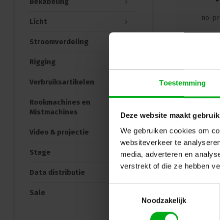
Bekabeling
no-pr
Licht
Stroomverdeling
Ter
Rigging
Verbruiksartikelen
Toestemming
Rookmachines en
Mistmachines
Deze website maakt gebruik
We gebruiken cookies om cont
Video & projectie
websiteverkeer te analyseren
Stage
media, adverteren en analys
verstrekt of die ze hebben v
Data distributie
Toestemmingsselectie
Sale
Noodzakelijk