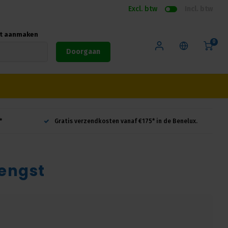
Excl. btw
Incl. btw
nt aanmaken
0
Doorgaan
*
Gratis verzendkosten vanaf €175* in de Benelux.
engst