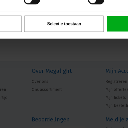
Selectie toestaan
Over Megalight
Mijn Acc
Over ons
Registreren
ren
Ons assortiment
Mijn offerte
rtijd
Mijn tickets
Mijn bestell
Beoordelingen
Meld je 