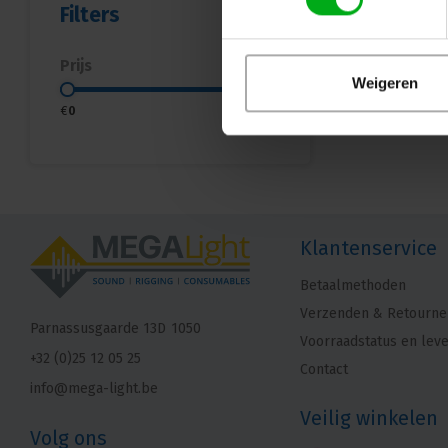
Filters
Prijs
Weigeren
€
0
€
5
Klantenservice
Betaalmethoden
Verzenden & Retourne
Parnassusgaarde 13D
1050
Voorraadstatus en leve
+32 (0)25 12 05 25
Contact
info@mega-light.be
Veilig winkelen
Volg ons