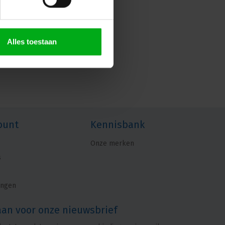
Alles toestaan
ount
Kennisbank
Onze merken
s
ingen
aan voor onze nieuwsbrief