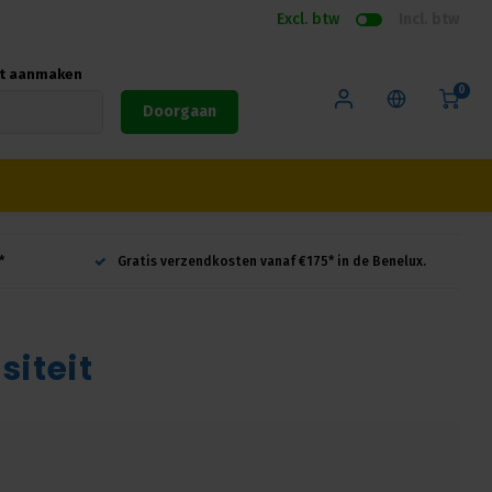
Excl. btw
Incl. btw
nt aanmaken
0
Doorgaan
*
Gratis verzendkosten vanaf €175* in de Benelux.
siteit