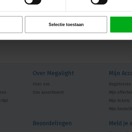
Selectie toestaan
Over Megalight
Mijn Acc
Over ons
Registreren
ren
Ons assortiment
Mijn offerte
rtijd
Mijn tickets
Mijn bestell
Beoordelingen
Meld je 