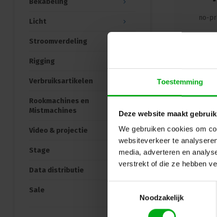
Bekabeling
no-pr
Licht
Stroomverdeling
Ter
Rigging
Verbruiksartikelen
Toestemming
Rookmachines en
Mistmachines
Deze website maakt gebruik
We gebruiken cookies om cont
Video & projectie
websiteverkeer te analyseren
Stage
media, adverteren en analys
verstrekt of die ze hebben v
Data distributie
Toestemmingsselectie
Sale
Noodzakelijk