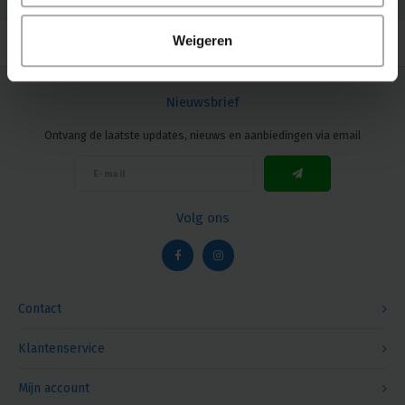
© Copyright 2026 Megalight sa/nv - Theme by
Shopmonkey
Weigeren
Nieuwsbrief
Ontvang de laatste updates, nieuws en aanbiedingen via email
Volg ons
Contact
Klantenservice
Mijn account