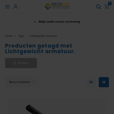
0
Hoofdmenu
Altijd snelle reactie en levering
Taal
Home
Tags
Lichtgewicht armatuur.
Producten getagd met
Nederlands
Lichtgewicht armatuur.
English
Filters
Français
Meest bekeken