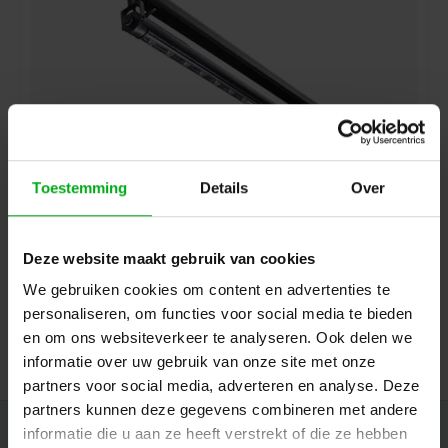
Toestemming
Details
Over
SPX | DELTALINE 1R | Lineair LED armatuur | Lengte:
600mm | Kleurtemperatuur: 3000K | Kleur: Zwart
SPX* |
LII00495
Levertijd op aanvraag
Deze website maakt gebruik van cookies
Openingshoek: 22°
We gebruiken cookies om content en advertenties te
personaliseren, om functies voor social media te bieden
Login voor prijzen
en om ons websiteverkeer te analyseren. Ook delen we
informatie over uw gebruik van onze site met onze
partners voor social media, adverteren en analyse. Deze
partners kunnen deze gegevens combineren met andere
informatie die u aan ze heeft verstrekt of die ze hebben
Nieuwsbrief