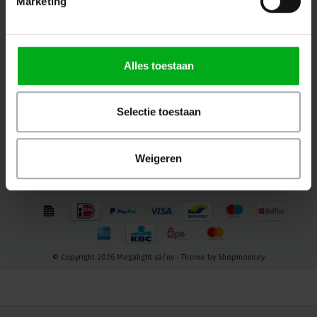
Marketing
Volg ons
Alles toestaan
Contact
Selectie toestaan
Klantenservice
Mijn account
Weigeren
© Copyright 2026 Megalight sa/nv - Theme by
Shopmonkey