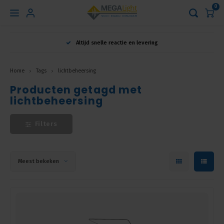
0
Hoofdmenu
Altijd snelle reactie en levering
Taal
Home
Tags
lichtbeheersing
Producten getagd met
Nederlands
lichtbeheersing
English
Filters
Français
Meest bekeken