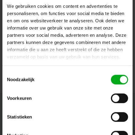
We gebruiken cookies om content en advertenties te
personaliseren, om functies voor social media te bieden
en om ons websiteverkeer te analyseren. Ook delen we
informatie over uw gebruik van onze site met onze
partners voor social media, adverteren en analyse. Deze
partners kunnen deze gegevens combineren met andere
SPX | LEXYS ZOOM half tophead | Kleur: Zwart
informatie die u aan ze heeft verstrekt of die ze hebben
SPX* |
ACC00390
verzameld op basis van uw gebruik van hun services.
Levertijd op aanvraag
Login voor prijzen
Toestemmingsselectie
Noodzakelijk
Voorkeuren
Nieuwsbrief
Statistieken
Ontvang de laatste updates, nieuws en aanbiedingen via email