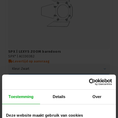
SPX | LEXYS ZOOM barndoors
SPX* |
ACC00382
Levertijd op aanvraag
Kleur: Zwart
Login voor prijzen
Toestemming
Details
Over
Deze website maakt gebruik van cookies