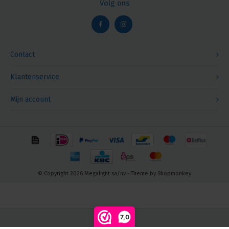
Volg ons
Contact
Klantenservice
Mijn account
© Copyright 2026 Megalight sa/nv - Theme by
Shopmonkey
7,0
Nieuwsbrief