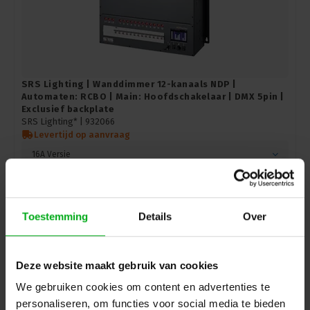
SRS Lighting | Wanddimmer 12-kanaals NDP |
Automaten: RCBO | Main: Hoofdschakelaar | DMX 5pin |
Exclusief backplate
SRS Lighting* |
932066
Levertijd op aanvraag
16A Versie
Login voor prijzen
Toestemming
Details
Over
Deze website maakt gebruik van cookies
We gebruiken cookies om content en advertenties te
personaliseren, om functies voor social media te bieden