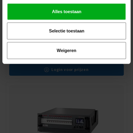
Alles toestaan
Selectie toestaan
SRS Lighting | Wanddimmer 12-kanaals DDP | DMX
3+5pin | Exclusief backplate
SRS Lighting* |
904016
Levertijd op aanvraag
Weigeren
Automaten: Enkelpolige, Vermogen: 10A, Main: Aardlekschakelaar
Login voor prijzen