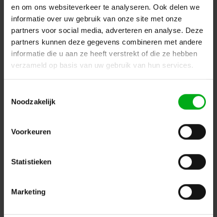
en om ons websiteverkeer te analyseren. Ook delen we
informatie over uw gebruik van onze site met onze
partners voor social media, adverteren en analyse. Deze
partners kunnen deze gegevens combineren met andere
informatie die u aan ze heeft verstrekt of die ze hebben
SRS Lighting | Wanddimmer 12-kanaals NDP | DMX 5pin
verzameld op basis van uw gebruik van hun services.
| Exclusief backplate
SRS Lighting* |
932021
Levertijd op aanvraag
Toestemmingsselectie
Noodzakelijk
Automaten: Enkelpolige, Vermogen: 10A, Main: Aardlekschakelaar
Login voor prijzen
Voorkeuren
Statistieken
Marketing