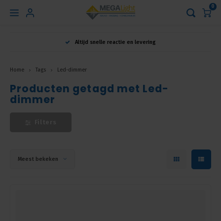
0
Hoofdmenu
Altijd snelle reactie en levering
Taal
Home
Tags
Led-dimmer
Producten getagd met Led-
Nederlands
dimmer
English
Filters
Français
Meest bekeken