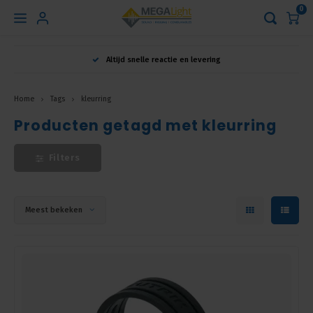
0
Hoofdmenu
Altijd snelle reactie en levering
Taal
Home
Tags
kleurring
Producten getagd met kleurring
Nederlands
Filters
English
Français
Meest bekeken