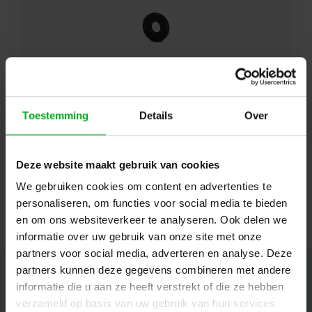
Toestemming
Details
Over
ModulAir | Borgring 3/8-inch schroefdraad | t.b.v
microfoonstatief en/of magnetische
microfoonbevestiging
ModulAir* |
MOD102084
Deze website maakt gebruik van cookies
Direct leverbaar
We gebruiken cookies om content en advertenties te
Login voor prijzen
personaliseren, om functies voor social media te bieden
en om ons websiteverkeer te analyseren. Ook delen we
informatie over uw gebruik van onze site met onze
partners voor social media, adverteren en analyse. Deze
partners kunnen deze gegevens combineren met andere
Nieuwsbrief
informatie die u aan ze heeft verstrekt of die ze hebben
Ontvang de laatste updates, nieuws en aanbiedingen via email
verzameld op basis van uw gebruik van hun services.