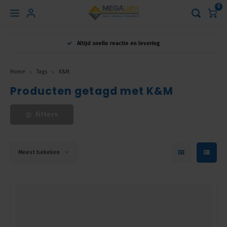
0
Hoofdmenu
Altijd snelle reactie en levering
Taal
Home
Tags
K&M
Producten getagd met K&M
Nederlands
Filters
English
Français
Meest bekeken