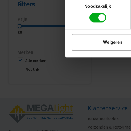
Filters
Noodzakelijk
Prijs
€
0
€
20
Weigeren
Merken
Alle merken
Neutrik
Klantenservice
Betaalmethoden
Verzenden & Retourne