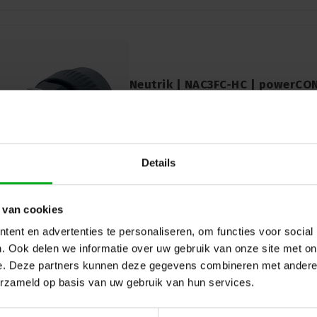
Neutrik | NAC3FC-HC | powerCON
+ aarde bus
Neutrik |
NAC3FC-HC
7-14 werkdagen
Betrouwbare Neutrik NAC3FC-HC powerC
veilige stroomverbindingen. 2-pin + aar
Details
maximale prestaties.
 van cookies
ent en advertenties te personaliseren, om functies voor social
. Ook delen we informatie over uw gebruik van onze site met on
e. Deze partners kunnen deze gegevens combineren met andere i
erzameld op basis van uw gebruik van hun services.