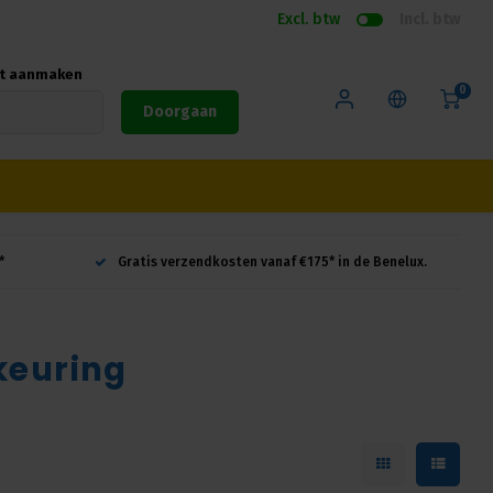
Excl. btw
Incl. btw
nt aanmaken
0
Doorgaan
*
Gratis verzendkosten vanaf €175* in de Benelux.
keuring