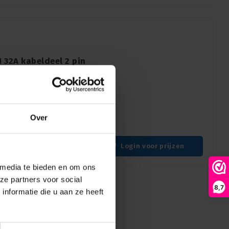
 32A kabeldeel 2 pin
ON 32A kabeldeel voor
de bus ontwerp voor
Over
Login voor prijzen
 media te bieden en om ons
ze partners voor social
8,7
nformatie die u aan ze heeft