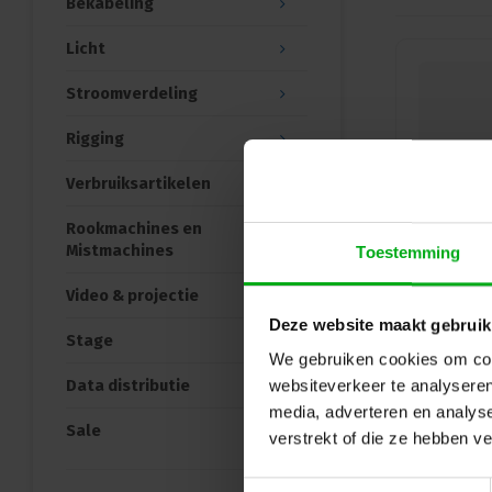
Bekabeling
Licht
Stroomverdeling
Rigging
Verbruiksartikelen
Rookmachines en
Mistmachines
Toestemming
Video & projectie
Deze website maakt gebruik
Stage
We gebruiken cookies om cont
Data distributie
websiteverkeer te analyseren
media, adverteren en analys
Sale
verstrekt of die ze hebben v
Toestemmingsselectie