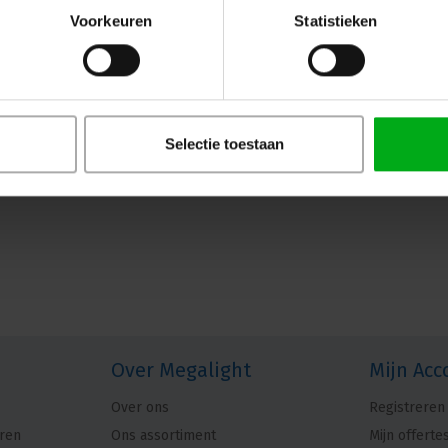
Voorkeuren
Statistieken
Selectie toestaan
Over Megalight
Mijn Acc
Over ons
Registreren
ren
Ons assortiment
Mijn offerte