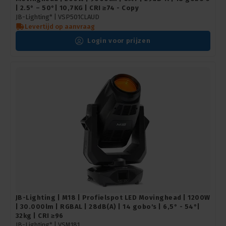
| 2.5° – 50°| 10,7KG | CRI ≥74 - Copy
JB-Lighting* |
VSP501CLAUD
Levertijd op aanvraag
Login voor prijzen
JB-Lighting | M18 | Profielspot LED Movinghead | 1200W
| 30.000lm | RGBAL | 28dB(A) | 14 gobo's | 6,5° - 54°|
32kg | CRI ≥96
JB-Lighting* |
VSM181