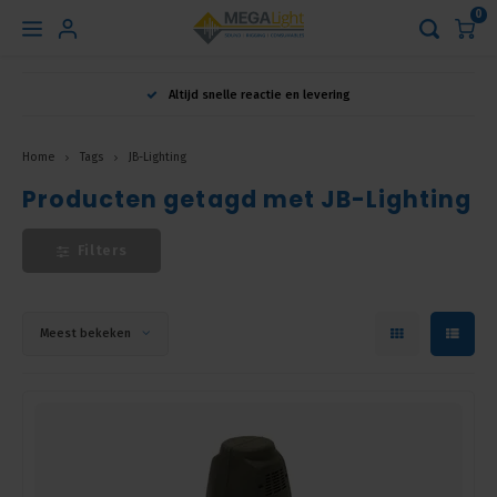
0
Hoofdmenu
Altijd snelle reactie en levering
Taal
Home
Tags
JB-Lighting
Producten getagd met JB-Lighting
Nederlands
Filters
English
Français
Meest bekeken