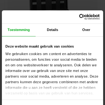
Toestemming
Details
Over
Deze website maakt gebruik van cookies
Amptown | Flightcase | 4x P4/P7 | L x B x H cm | SIP
foam inlay
We gebruiken cookies om content en advertenties te
Amptown* |
CASE28
Levertijd op aanvraag
personaliseren, om functies voor social media te bieden
en om ons websiteverkeer te analyseren. Ook delen we
Login voor prijzen
informatie over uw gebruik van onze site met onze
partners voor social media, adverteren en analyse. Deze
partners kunnen deze gegevens combineren met andere
informatie die u aan ze heeft verstrekt of die ze hebben
verzameld op basis van uw gebruik van hun services.