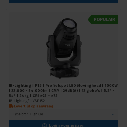
POPULAIR
JB-Lighting | P15 | Profielspot LED Movinghead | 1000W
| 22.000 - 34.000lm | CMY | 29dB(A) | 12 gobo's | 5.2° -
54° | 24kg | CRI ≥93 – ≥73
JB-Lighting* |
VSP152
Levertijd op aanvraag
Type bron: High CRI
Login voor prijzen