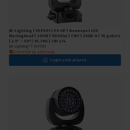
JB-Lighting | VSP501 | P5 HP | Beamspot LED
Movinghead | 200W | 9000lm | CMY | 29dB-A | 18 gobo's
| 2.5° – 50°| 10,7KG | CRI ≥74
JB-Lighting* |
VSP501
Levertijd op aanvraag
Login voor prijzen