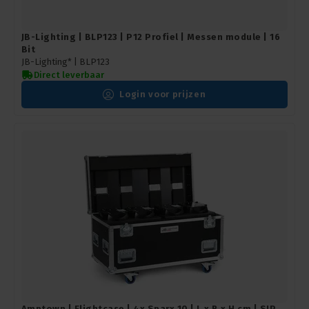
JB-Lighting | BLP123 | P12 Profiel | Messen module | 16
Bit
JB-Lighting* |
BLP123
Direct leverbaar
Login voor prijzen
Amptown | Flightcase | 4x Sparx 10 | L x B x H cm | SIP