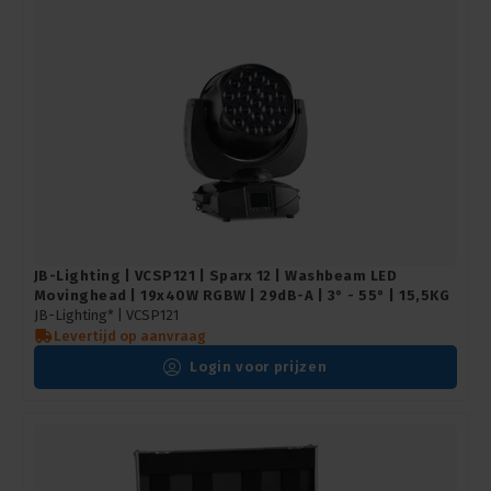
JB-Lighting | VCSP121 | Sparx 12 | Washbeam LED
Movinghead | 19x40W RGBW | 29dB-A | 3° - 55° | 15,5KG
JB-Lighting* |
VCSP121
Levertijd op aanvraag
Login voor prijzen