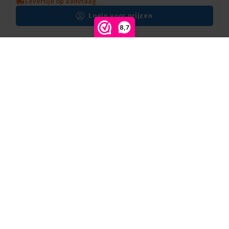
Levertijd op aanvraag
Login voor prijzen
8,7
Vergelijk producten
0
Start vergelijking
Amptown | CASE31 | Flightcase | 1x P18 | L 60 x B 58 x H
86 cm | SIP foam inlay | 80 kg Incl
JB-Lighting* | ZU0005
Levertijd op aanvraag
Login voor prijzen