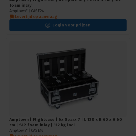
foam inlay
Amptown* |
CASE24
Levertijd op aanvraag
Login voor prijzen
Amptown | Flightcase | 6x Sparx 7 | L 120 x B 60 x H 60
cm | SIP foam inlay | 112 kg incl
Amptown* |
CASE16