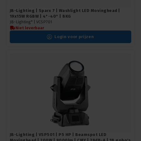
JB-Lighting | Sparx 7 | Washlight LED Movinghead |
19x15W RGBW | 4°-40° | 8KG
JB-Lighting* |
VCSP701
Niet leverbaar
Login voor prijzen
JB-Lighting | VSP501 | P5 HP | Beamspot LED
Movinghead | 200W | 9000lm | CMY | 29dB-A | 18 gobo's