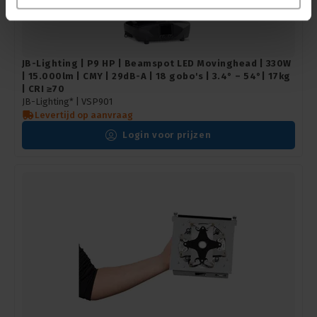
JB-Lighting | P9 HP | Beamspot LED Movinghead | 330W
| 15.000lm | CMY | 29dB-A | 18 gobo's | 3.4° – 54°| 17kg
| CRI ≥70
JB-Lighting* |
VSP901
Levertijd op aanvraag
Login voor prijzen