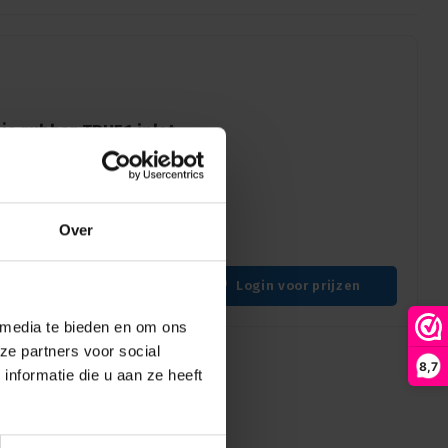
je rubber TRUE1 inlet
 voor TRUE1 inlet-
of en schade voor
Over
ingen.
Login voor prijzen
 media te bieden en om ons
ze partners voor social
8,7
nformatie die u aan ze heeft