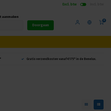
Excl. btw
Incl. btw
nt aanmaken
0
Doorgaan
*
Gratis verzendkosten vanaf €175* in de Benelux.