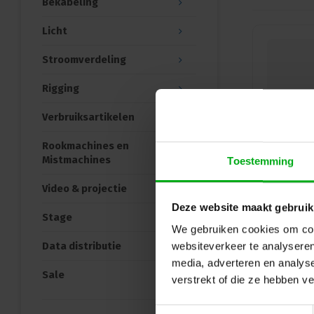
Bekabeling
Licht
Stroomverdeling
Rigging
Verbruiksartikelen
Rookmachines en
Mistmachines
Toestemming
Video & projectie
Deze website maakt gebruik
Stage
We gebruiken cookies om cont
Data distributie
websiteverkeer te analyseren
media, adverteren en analys
Sale
verstrekt of die ze hebben v
Toestemmingsselectie