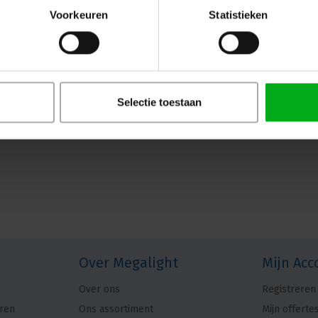
Voorkeuren
Statistieken
Selectie toestaan
Over Megalight
Mijn Acc
Over ons
Registreren
ren
Ons assortiment
Mijn offerte