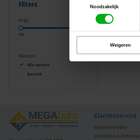
Filters
Noodzakelijk
Prijs
€
0
€
5
Weigeren
Merken
Alle merken
Neutrik
Klantenservice
Betaalmethoden
Verzenden & Retourne