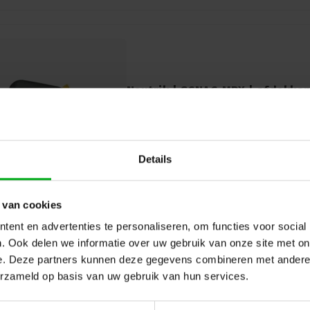
Neutrik | SCNAC-MPX | afdekkap
Neutrik |
SCNAC-MPX
7-14 werkdagen
Neutrik SCNAC-MPX: Rubberen afdekkapje
connectoren. Biedt bescherming tegen st
Details
betrouwbare professionele audioverbind
 van cookies
ent en advertenties te personaliseren, om functies voor social
. Ook delen we informatie over uw gebruik van onze site met on
e. Deze partners kunnen deze gegevens combineren met andere i
erzameld op basis van uw gebruik van hun services.