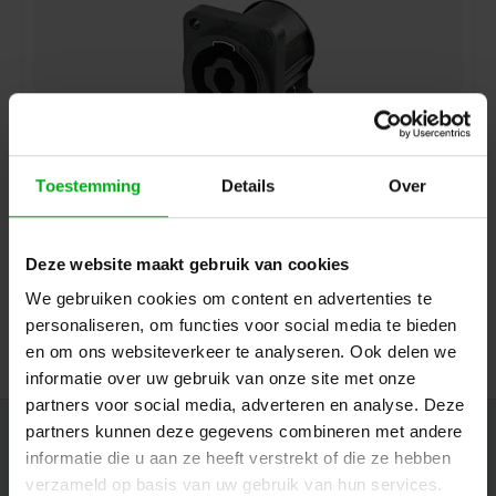
Toestemming
Details
Over
Neutrik | NL4MDXX-H-3 | speakON 4-polig chassis D-
size PCB-H zwart selftap IEC62368-1
Neutrik |
NL4MDXX-H-3
Deze website maakt gebruik van cookies
7-14 werkdagen
We gebruiken cookies om content en advertenties te
Login voor prijzen
personaliseren, om functies voor social media te bieden
en om ons websiteverkeer te analyseren. Ook delen we
informatie over uw gebruik van onze site met onze
partners voor social media, adverteren en analyse. Deze
partners kunnen deze gegevens combineren met andere
Nieuwsbrief
informatie die u aan ze heeft verstrekt of die ze hebben
Ontvang de laatste updates, nieuws en aanbiedingen via email
verzameld op basis van uw gebruik van hun services.