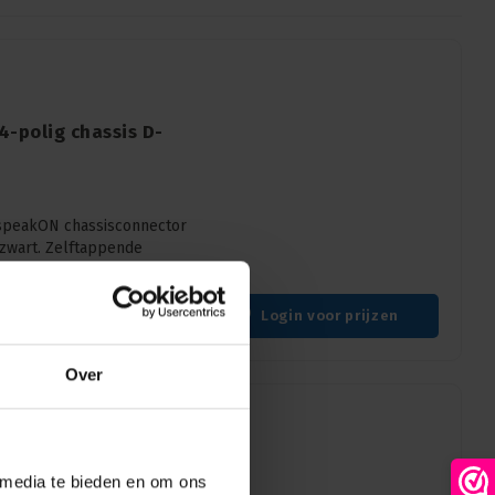
4-polig chassis D-
 speakON chassisconnector
 zwart. Zelftappende
Login voor prijzen
Over
assis-A PCB-H
 media te bieden en om ons