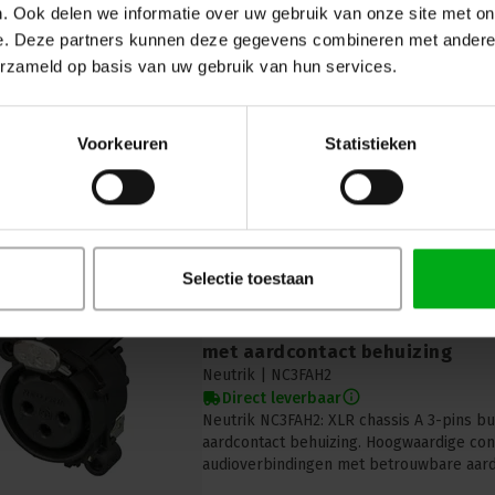
Neutrik |
NE8FAH
. Ook delen we informatie over uw gebruik van onze site met on
Direct leverbaar
e. Deze partners kunnen deze gegevens combineren met andere i
Ontdek de Neutrik etherCON chassis-A P
erzameld op basis van uw gebruik van hun services.
voor duurzame en betrouwbare ethernetv
professionele audio-, video- en podiumt
en kwaliteit voorop staan.
Voorkeuren
Statistieken
Selectie toestaan
Neutrik | NC3FAH2 | XLR chassis
met aardcontact behuizing
Neutrik |
NC3FAH2
Direct leverbaar
Neutrik NC3FAH2: XLR chassis A 3-pins b
aardcontact behuizing. Hoogwaardige con
audioverbindingen met betrouwbare aard