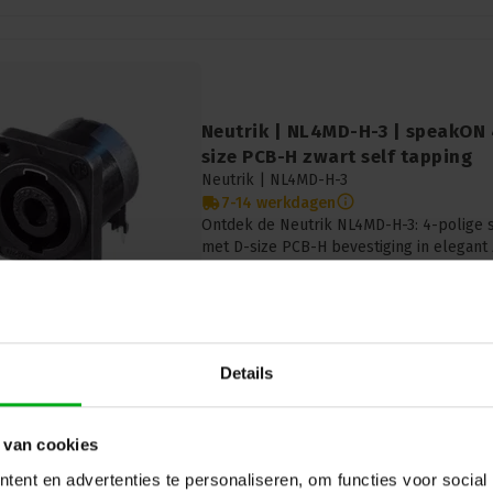
Neutrik | NL4MD-H-3 | speakON 
size PCB-H zwart self tapping
Neutrik |
NL4MD-H-3
7-14 werkdagen
Ontdek de Neutrik NL4MD-H-3: 4-polige
met D-size PCB-H bevestiging in elegant
eigenschap voor handige installatie.
Details
 van cookies
Neutrik | NE8FAH | etherCON ch
ent en advertenties te personaliseren, om functies voor social