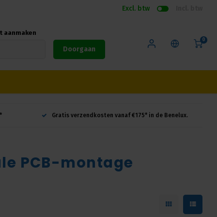
Excl. btw
Incl. btw
nt aanmaken
0
Doorgaan
*
Gratis verzendkosten vanaf €175* in de Benelux.
ale PCB-montage