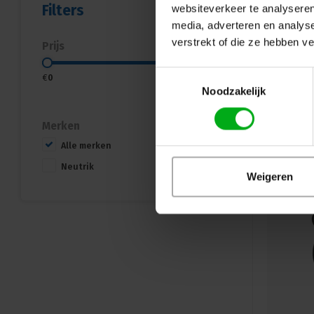
Filters
websiteverkeer te analyseren
media, adverteren en analys
verstrekt of die ze hebben v
Prijs
Toestemmingsselectie
€
0
€
10
Noodzakelijk
Merken
Alle merken
Neutrik
Weigeren