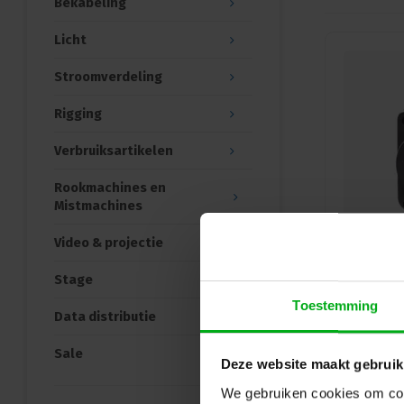
Bekabeling
Licht
Stroomverdeling
Rigging
Verbruiksartikelen
Rookmachines en
Mistmachines
Video & projectie
Stage
Toestemming
Data distributie
Sale
Deze website maakt gebruik
We gebruiken cookies om cont