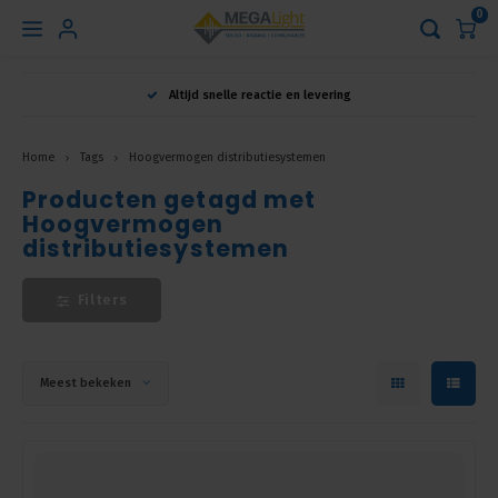
0
Hoofdmenu
Altijd snelle reactie en levering
Taal
Home
Tags
Hoogvermogen distributiesystemen
Producten getagd met
Nederlands
Hoogvermogen
distributiesystemen
English
Filters
Français
Meest bekeken