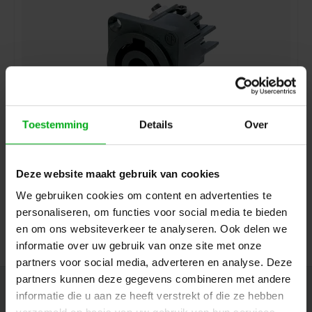
Toestemming
Details
Over
Neutrik | NAC3MP-HC | powerCON 32A paneelmontage 2
pin + aarde pen
Deze website maakt gebruik van cookies
Neutrik |
NAC3MP-HC
7-14 werkdagen
We gebruiken cookies om content en advertenties te
Login voor prijzen
personaliseren, om functies voor social media te bieden
en om ons websiteverkeer te analyseren. Ook delen we
informatie over uw gebruik van onze site met onze
partners voor social media, adverteren en analyse. Deze
partners kunnen deze gegevens combineren met andere
Nieuwsbrief
informatie die u aan ze heeft verstrekt of die ze hebben