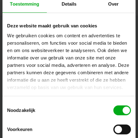
Toestemming
Details
Over
Deze website maakt gebruik van cookies
Nieuwsbrief
We gebruiken cookies om content en advertenties te
Ontvang de laatste updates, nieuws en aanbiedingen via email
personaliseren, om functies voor social media te bieden
en om ons websiteverkeer te analyseren. Ook delen we
informatie over uw gebruik van onze site met onze
partners voor social media, adverteren en analyse. Deze
Volg ons
partners kunnen deze gegevens combineren met andere
informatie die u aan ze heeft verstrekt of die ze hebben
verzameld op basis van uw gebruik van hun services.
Contact
Toestemmingsselectie
Noodzakelijk
Klantenservice
Mijn account
Voorkeuren