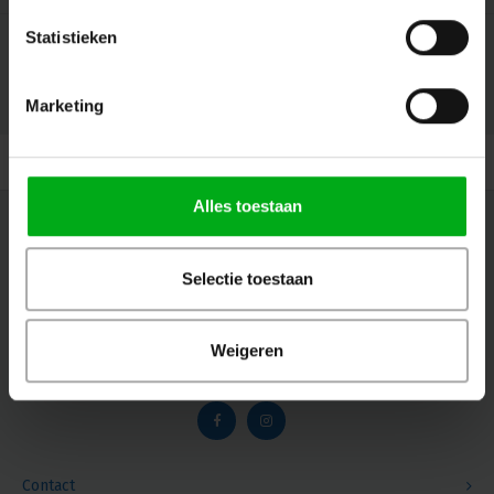
Statistieken
Marketing
© Copyright 2026 Megalight sa/nv - Theme by
Shopmonkey
Alles toestaan
Nieuwsbrief
Ontvang de laatste updates, nieuws en aanbiedingen via email
Selectie toestaan
Weigeren
Volg ons
Contact