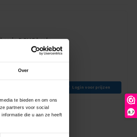
chassis-D RJ45 haaks
sis-D RJ45-connector voor
deonetwerken. Duurzaam en
Over
kte ruimtes.
Login voor prijzen
 media te bieden en om ons
ze partners voor social
8,7
nformatie die u aan ze heeft