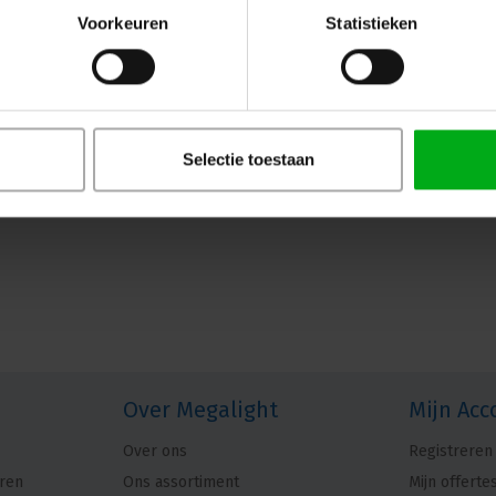
Voorkeuren
Statistieken
Selectie toestaan
Over Megalight
Mijn Acc
Over ons
Registreren
ren
Ons assortiment
Mijn offerte