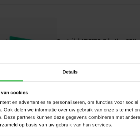
Neutrik | NE8FDP-R | etherCON 
Neutrik |
NE8FDP-R
7-14 werkdagen
Neutrik NE8FDP-R: Haakse etherCON chas
betrouwbare professionele audio- en vi
Details
handig voor optimale prestaties in beper
 van cookies
ent en advertenties te personaliseren, om functies voor social
. Ook delen we informatie over uw gebruik van onze site met on
e. Deze partners kunnen deze gegevens combineren met andere i
erzameld op basis van uw gebruik van hun services.