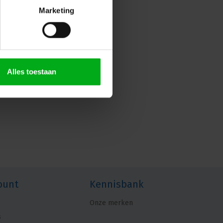
Marketing
Alles toestaan
ount
Kennisbank
Onze merken
s