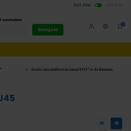
Excl. btw
Incl. btw
nt aanmaken
0
Doorgaan
*
Gratis verzendkosten vanaf €175* in de Benelux.
J45