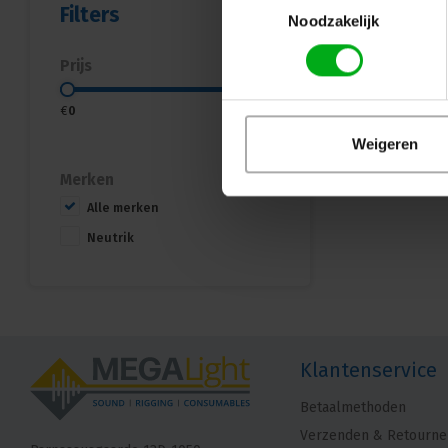
Filters
Noodzakelijk
Prijs
€
0
€
15
Weigeren
Merken
Alle merken
Neutrik
Klantenservice
Betaalmethoden
Verzenden & Retourne