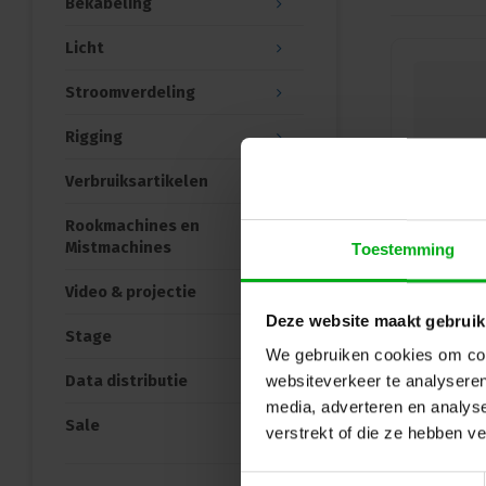
Bekabeling
Licht
Stroomverdeling
Rigging
Verbruiksartikelen
Rookmachines en
Mistmachines
Toestemming
Video & projectie
Deze website maakt gebruik
Stage
We gebruiken cookies om cont
Data distributie
websiteverkeer te analyseren
media, adverteren en analys
Sale
verstrekt of die ze hebben v
Toestemmingsselectie